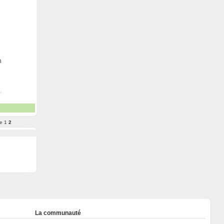
n
e
1
2
La communauté