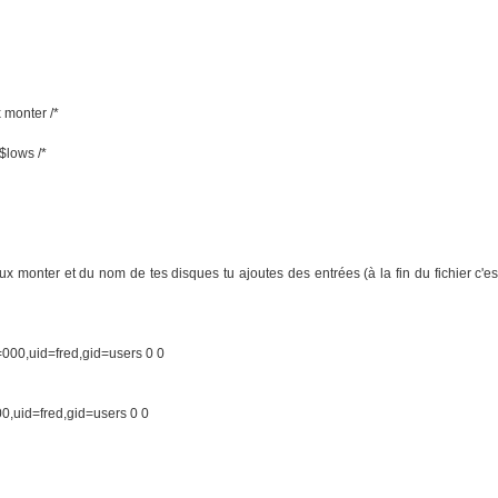
x monter /*
n$lows /*
i
eux monter et du nom de tes disques tu ajoutes des entrées (à la fin du fichier c'es
=000,uid=fred,gid=users 0 0
0,uid=fred,gid=users 0 0