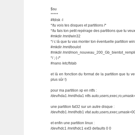
$su
*****
#fdisk -l
*/tu vois tes disques et partitions /*
*/tu fais ton petit repérage des partitions que tu veu
#mkdir /mnt/win32
*/ c là que tu vas monter ton éventuelle partition wi
#mkdir /mnt/boulot
#mkdir /mnt/mon_nouveau_200_Gb_bientot_rempl
*/ ;-) /*
#nano /etc/fstab
et là en fonction du format de la partition que tu v
plus sûr !)
pour ma partition xp en ntfs :
/dev/hda1 /mnt/hda1 ntfs auto,users,exec,ro,umask
une partition fat32 sur un autre disque :
/dev/hdb1 /mnt/hdb1 vfat auto,users,exec,umask=00
et enfin une partition linux :
/dev/hdc1 /mnt/hdc1 ext3 defaults 0 0