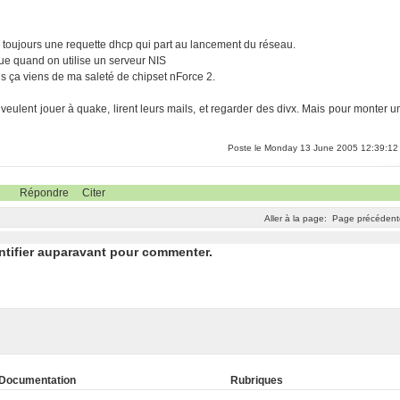
 a toujours une requette dhcp qui part au lancement du réseau.
ue quand on utilise un serveur NIS
s ça viens de ma saleté de chipset nForce 2.
i veulent jouer à quake, lirent leurs mails, et regarder des divx. Mais pour monter u
Poste le Monday 13 June 2005 12:39:12
Répondre
Citer
Aller à la page:
Page précédent
ntifier auparavant pour commenter.
Documentation
Rubriques