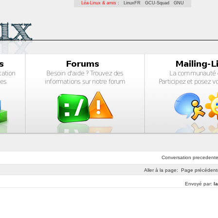
Léa-Linux & amis :
LinuxFR
GCU-Squad
GNU
Conversation
precedent
Aller à la page:
Page précédent
Envoyé par:
l