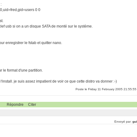
:
0,uid=fred,gid=users 0 0
st.
 clef usb si on a un disque SATA de monté sur le système.
our enregistrer le fstab et quitter nano.
r le format d'une partition.
'install. je suis assez impatient de voir ce que cette distro va donner :-)
Poste le Friday 11 February 2005 21:55:55
Répondre
Citer
Envoyé par:
gui