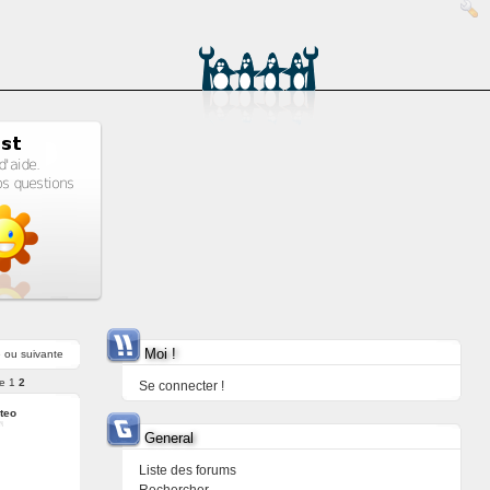
Moi !
e
ou
suivante
e
1
2
Se connecter !
ateo
General
Liste des forums