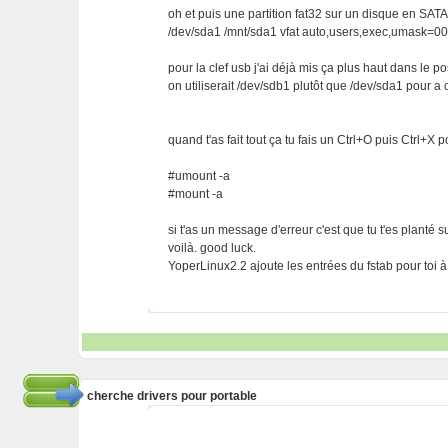
oh et puis une partition fat32 sur un disque en SATA 
/dev/sda1 /mnt/sda1 vfat auto,users,exec,umask=00
pour la clef usb j'ai déjà mis ça plus haut dans le po
on utiliserait /dev/sdb1 plutôt que /dev/sda1 pour a
quand t'as fait tout ça tu fais un Ctrl+O puis Ctrl+X p
#umount -a
#mount -a
si t'as un message d'erreur c'est que tu t'es planté su
voilà. good luck.
YoperLinux2.2 ajoute les entrées du fstab pour toi à l
cherche drivers pour portable