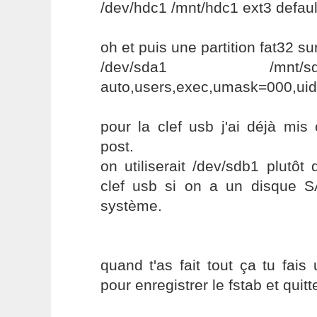
/dev/hdc1 /mnt/hdc1 ext3 defaul
oh et puis une partition fat32 s
/dev/sda1 /mnt
auto,users,exec,umask=000,uid
pour la clef usb j'ai déjà mis
post.
on utiliserait /dev/sdb1 plutô
clef usb si on a un disque 
système.
quand t'as fait tout ça tu fais
pour enregistrer le fstab et quitt