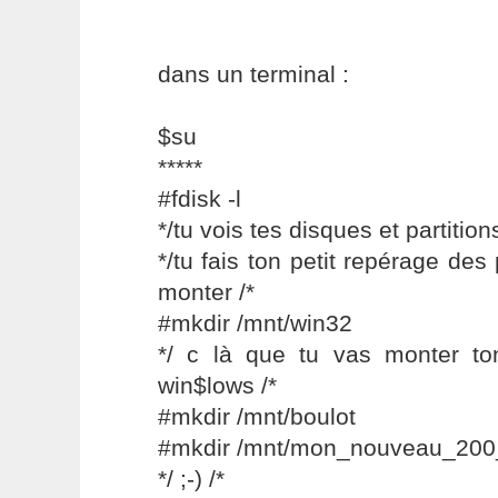
dans un terminal :
$su
*****
#fdisk -l
*/tu vois tes disques et partitions
*/tu fais ton petit repérage des
monter /*
#mkdir /mnt/win32
*/ c là que tu vas monter ton
win$lows /*
#mkdir /mnt/boulot
#mkdir /mnt/mon_nouveau_200_
*/ ;-) /*