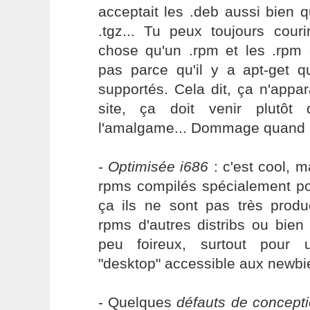
acceptait les .deb aussi bien q
.tgz... Tu peux toujours couri
chose qu'un .rpm et les .rpm 
pas parce qu'il y a apt-get q
supportés. Cela dit, ça n'appara
site, ça doit venir plutôt
l'amalgame... Dommage quand
-
Optimisée i686
: c'est cool, m
rpms compilés spécialement pou
ça ils ne sont pas très product
rpms d'autres distribs ou bien
peu foireux, surtout pour u
"desktop" accessible aux newbi
- Quelques
défauts de concept