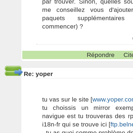
par trouver. Sinon, quelles s
me conseillez vous d'ajoute
paquets supplémentaires 
commencer) ?
Répondre
Cit
Re: yoper
tu vas sur le site [
www.yoper.c
tu choissis un mirror exem
navigue est tu trouveras des r
i18n-fr qui se trouve ici [
ftp.beln
- tu as quoi comme problème de