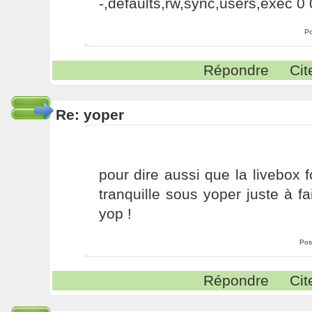
-,defaults,rw,sync,users,exec 0 
Po
Répondre
Cit
Re: yoper
pour dire aussi que la livebox 
tranquille sous yoper juste à fa
yop !
Pos
Répondre
Cit