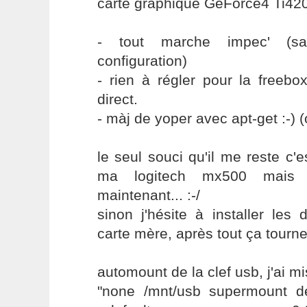
carte graphique GeForce4 Ti42
- tout marche impec' (s
configuration)
- rien à régler pour la freeb
direct.
- màj de yoper avec apt-get :-) (
le seul souci qu'il me reste c'
ma logitech mx500 mais bo
maintenant... :-/
sinon j'hésite à installer les 
carte mère, après tout ça tourn
automount de la clef usb, j'ai m
"none /mnt/usb supermount dev