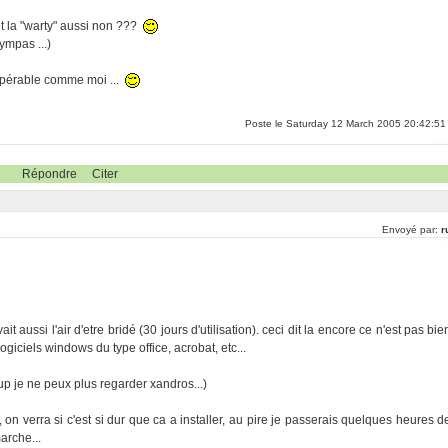
et la "warty" aussi non ???
ympas ...)
cupérable comme moi ...
Poste le Saturday 12 March 2005 20:42:51
Répondre
Citer
Envoyé par:
r
ait aussi l'air d'etre bridé (30 jours d'utilisation). ceci dit la encore ce n'est pas bie
logiciels windows du type office, acrobat, etc...
oup je ne peux plus regarder xandros...)
n verra si c'est si dur que ca a installer, au pire je passerais quelques heures d
arche...