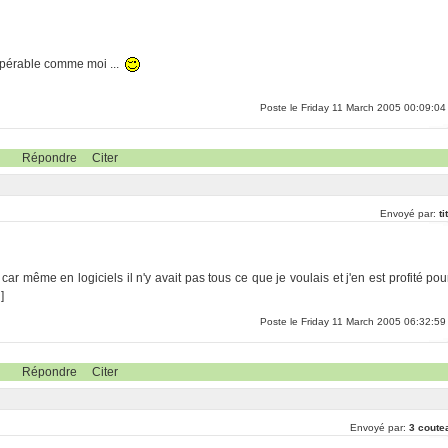
cupérable comme moi ...
Poste le Friday 11 March 2005 00:09:04
Répondre
Citer
Envoyé par:
ti
t car même en logiciels il n'y avait pas tous ce que je voulais et j'en est profité pou
g
]
Poste le Friday 11 March 2005 06:32:59
Répondre
Citer
Envoyé par:
3 coute