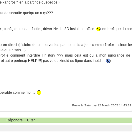
de xandros "lien a partir de quebecos )
our de securite quelqu un a ça???
 config du reseau facile , driver Nvidia 3D installe d office
en bref que du bo
 en direct (histoire de conserver les paquets mis a jour comme firefox ...sinon le
elqu un sais ...)
tc\profile comment interdire l history ??? mais cela est du a mon ignorance de 
et autre portmap HELP !!!) pas vu de xinetd ou ligne dans inetd ...
cupérable comme moi ...
Poste le Saturday 12 March 2005 14:43:32
Répondre
Citer