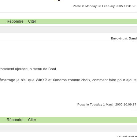
Poste le Monday 28 February 2005 11:31:28
Répondre
Citer
Envoyé par:
Xand
s comment ajouter un menu de Boot.
 démarrage je n'ai que WinXP et Xandros comme choix, comment faire pour ajoute
Poste le Tuesday 1 March 2005 10:09:37
Répondre
Citer
Envoyé par:
r