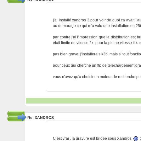
j'ai installé xandros 3 pour voir de quoi ca avait l'
au demarage ce qui m'a valu une installation en 256 
par contre j'ai l'impression que la distribution est 
était limité en vitesse 2x. pour la pleine vitesse il
pas bien grave, j'installerais k3b. mais si tout fonct
pour ceux qui cherche un ftp de telechargement gratu
vous n'avez qu'a choisir un moteur de recherche pui
Re: XANDROS
C est vrai , la gravure est bridee sous Xandros
;