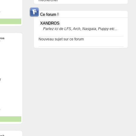
Rechercher
Ce forum !
XANDROS
Parlez ici de LFS, Arch, Nasgaia, Puppy etc...
ros
Nouveau sujet sur ce forum
r
usk