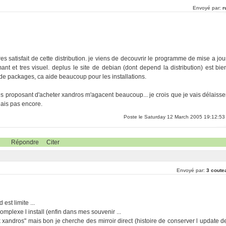
Envoyé par:
r
 tres satisfait de cette distribution. je viens de decouvrir le programme de mise a jou
mant et tres visuel. deplus le site de debian (dont depend la distribution) est bie
de packages, ca aide beaucoup pour les installations.
es proposant d'acheter xandros m'agacent beaucoup... je crois que je vais délaisse
nais pas encore.
Poste le Saturday 12 March 2005 19:12:53
Répondre
Citer
Envoyé par:
3 coute
est limite ...
mplexe l install (enfin dans mes souvenir ...
rk xandros" mais bon je cherche des mirroir direct (histoire de conserver l update d