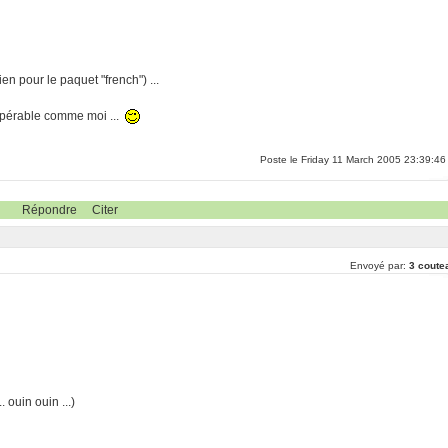
en pour le paquet "french") ...
cupérable comme moi ...
Poste le Friday 11 March 2005 23:39:46
Répondre
Citer
Envoyé par:
3 coute
. ouin ouin ...)