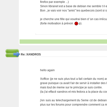
firefox par exemple ...)
Sinon libranet est a base de debian me semble t il 
Bon , je vais voir nos "amis" les quebecois (sont si s
je cherche une fille qui voudrai bien d 'un cas irré
(forte motivation à prévoir
p).
Re: XANDROS
hello again
Xoffice (je ne suis plus tout a fait certain du nom) av
grave puisque ca avait l'air de servir à installer des 
mais tout de meme sur le principe je suis contre.
(la j'ai effacé xandros et mis fedora a la place du c
j'en suis au telechargement du 5eme cd de debian, o
plus sur les forums pour comprendre comment ca m