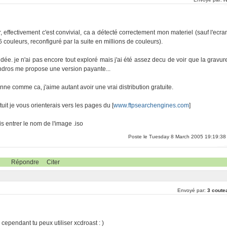
air, effectivement c'est convivial, ca a détecté correctement mon materiel (sauf l'ecra
couleurs, reconfiguré par la suite en millions de couleurs).
bridée. je n'ai pas encore tout exploré mais j'ai été assez decu de voir que la gravur
 xandros me propose une version payante...
ionne comme ca, j'aime autant avoir une vrai distribution gratuite.
it je vous orienterais vers les pages du [
www.ftpsearchengines.com
]
s entrer le nom de l'image .iso
Poste le Tuesday 8 March 2005 19:19:38
Répondre
Citer
Envoyé par:
3 coute
 cependant tu peux utiliser xcdroast : )