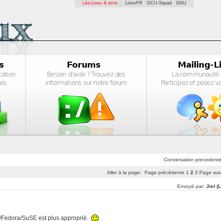
Léa-Linux & amis :
LinuxFR
GCU-Squad
GNU
Conversation
precedent
Aller à la page:
Page précédente
1
2
3
Page sui
Envoyé par:
Jiel (
/Fedora/SuSE est plus approprié.