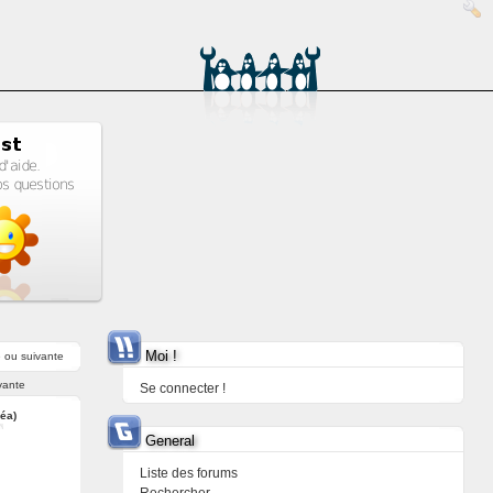
Moi !
e
ou
suivante
vante
Se connecter !
Léa)
General
Liste des forums