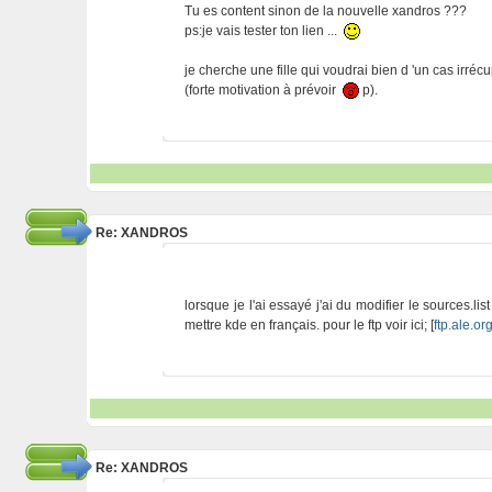
Tu es content sinon de la nouvelle xandros ???
ps:je vais tester ton lien ...
je cherche une fille qui voudrai bien d 'un cas irré
(forte motivation à prévoir
p).
Re: XANDROS
lorsque je l'ai essayé j'ai du modifier le sources.lis
mettre kde en français. pour le ftp voir ici; [
ftp.ale.or
Re: XANDROS