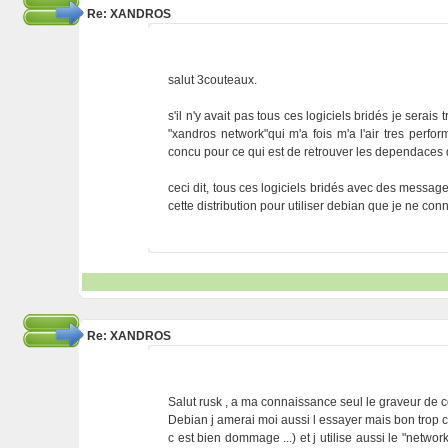
Re: XANDROS
salut 3couteaux.
s'il n'y avait pas tous ces logiciels bridés je serais
"xandros network"qui m'a fois m'a l'air tres perfor
concu pour ce qui est de retrouver les dependaces 
ceci dit, tous ces logiciels bridés avec des messag
cette distribution pour utiliser debian que je ne con
Re: XANDROS
Salut rusk , a ma connaissance seul le graveur de cd 
Debian j amerai moi aussi l essayer mais bon trop co
c est bien dommage ...) et j utilise aussi le "netwo