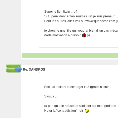
Super le lien titain ... :-f
Si tu peux donner ton sources.list ,je suis preneur ...
Pour les autres, allez voir sur www.quebecos.com (li
je cherche une fille qui voudrai bien d 'un cas irré
(forte motivation à prévoir
p).
Re: XANDROS
Bon j ai teste et telecharger la 3 (grace a titain) ...
Sympa ...
(a part qu elle refuse de s intaller sur mon portable ..
Noter la "contradiction" ndlr