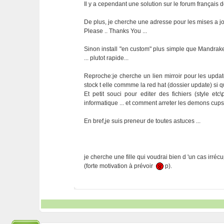
Il y a cependant une solution sur le forum français 
De plus, je cherche une adresse pour les mises a j
Please .. Thanks You ...
Sinon install "en custom" plus simple que Mandrake ,
... plutot rapide...
Reproche:je cherche un lien mirroir pour les update
stock t elle commme la red hat (dossier update) si qu
Et petit souci pour editer des fichiers (style e
informatique ... et comment arreter les demons cups 
En bref,je suis preneur de toutes astuces ...
je cherche une fille qui voudrai bien d 'un cas irré
(forte motivation à prévoir
p).