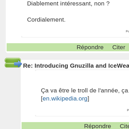
Diablement intéressant, non ?
Cordialement.
Po
Répondre
Citer
Re: Introducing Gnuzilla and IceWe
Ça va être le troll de l'année, ça.
[
en.wikipedia.org
]
P
Répondre
Cit