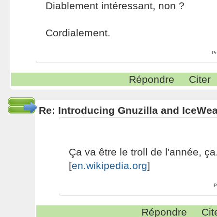
Diablement intéressant, non ?
Cordialement.
Po
Répondre
Citer
Re: Introducing Gnuzilla and IceWe
Ça va être le troll de l'année, ça.
[
en.wikipedia.org
]
P
Répondre
Cit