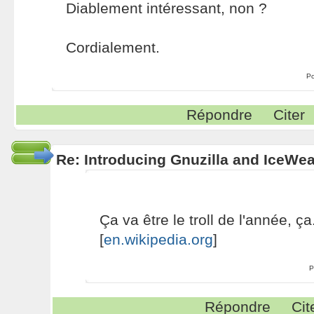
Diablement intéressant, non ?
Cordialement.
Po
Répondre
Citer
Re: Introducing Gnuzilla and IceWe
Ça va être le troll de l'année, ça.
[
en.wikipedia.org
]
P
Répondre
Cit