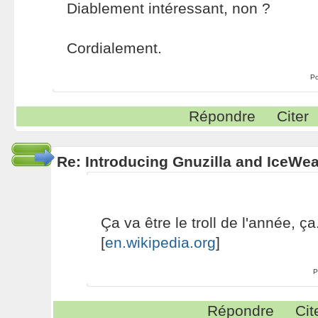
Diablement intéressant, non ?
Cordialement.
Po
Répondre
Citer
Re: Introducing Gnuzilla and IceWe
Ça va être le troll de l'année, ça.
[
en.wikipedia.org
]
P
Répondre
Cit