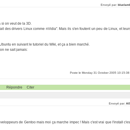
Envoyé par:
bluelam
 si on veut de la 3D.
ait des drivers Linux comme nVidia". Mais ils s'en foutent un peu de Linux, et leur
Ubuntu en suivant le tutoriel du Wiki, et ça a bien marché.
, on ne sait jamais:
Poste le Monday 31 October 2005 10:15:38
Répondre
Citer
Envoyé par:
Al
 développeurs de Gentoo mais moi ça marche impec ! Mais c'est vrai que l'install c'es