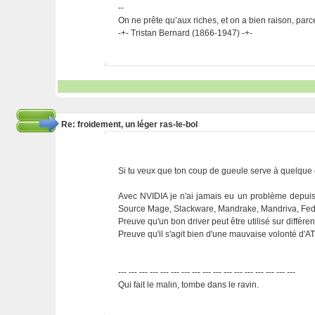
--
On ne prête qu’aux riches, et on a bien raison, parc
-+- Tristan Bernard (1866-1947) -+-
Re: froidement, un léger ras-le-bol
Si tu veux que ton coup de gueule serve à quelque 
Avec NVIDIA je n'ai jamais eu un problème depuis de
Source Mage, Slackware, Mandrake, Mandriva, Fed
Preuve qu'un bon driver peut être utilisé sur différen
Preuve qu'il s'agit bien d'une mauvaise volonté d'AT
--- --- --- --- --- --- --- --- --- --- --- --- --- --- --- --- ---
Qui fait le malin, tombe dans le ravin.