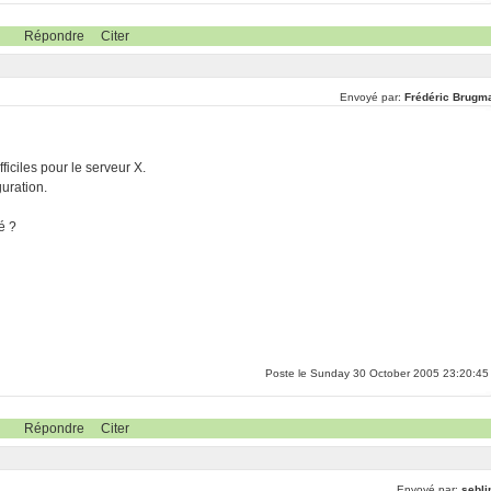
Répondre
Citer
Envoyé par:
Frédéric Brugm
ficiles pour le serveur X.
guration.
é ?
Poste le Sunday 30 October 2005 23:20:45
Répondre
Citer
Envoyé par:
sebli