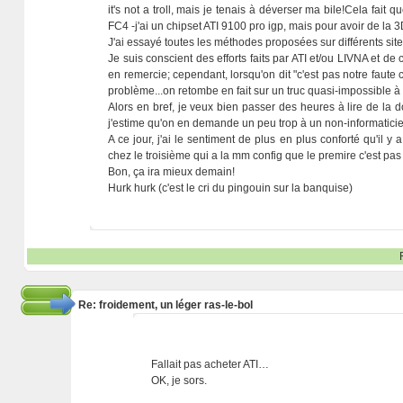
it's not a troll, mais je tenais à déverser ma bile!Cela fait
FC4 -j'ai un chipset ATI 9100 pro igp, mais pour avoir de la 
J'ai essayé toutes les méthodes proposées sur différents sites
Je suis conscient des efforts faits par ATI et/ou LIVNA et de
en remercie; cependant, lorsqu'on dit "c'est pas notre faute 
problème...on retombe en fait sur un truc quasi-impossible à 
Alors en bref, je veux bien passer des heures à lire de la 
j'estime qu'on en demande un peu trop à un non-informaticie
A ce jour, j'ai le sentiment de plus en plus conforté qu'il 
chez le troisième qui a la mm config que le premire c'est pas 
Bon, ça ira mieux demain!
Hurk hurk (c'est le cri du pingouin sur la banquise)
Re: froidement, un léger ras-le-bol
Fallait pas acheter ATI…
OK, je sors.