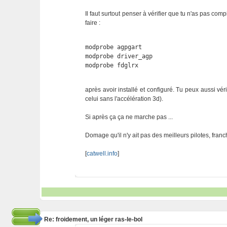
Il faut surtout penser à vérifier que tu n'as pas co
faire :
modprobe agpgart

modprobe driver_agp

modprobe fdglrx
après avoir installé et configuré. Tu peux aussi véri
celui sans l'accélération 3d).
Si après ça ça ne marche pas ...
Domage qu'il n'y ait pas des meilleurs pilotes, franc
[
catwell.info
]
Re: froidement, un léger ras-le-bol