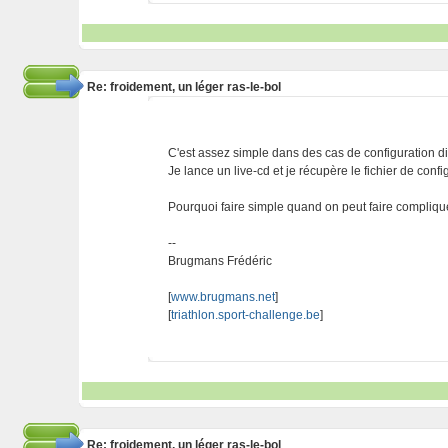
Re: froidement, un léger ras-le-bol
C'est assez simple dans des cas de configuration dif
Je lance un live-cd et je récupère le fichier de confi
Pourquoi faire simple quand on peut faire compliqu
--
Brugmans Frédéric
[
www.brugmans.net
]
[
triathlon.sport-challenge.be
]
Re: froidement, un léger ras-le-bol