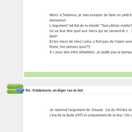
Merci à Seblinux, je vais essayer de faire un petit 
bienvenu!-
L'argument "ati fait de la merde" "faut utiliser nvid
on va leur dire quoi aux mecs qui se cassent le c... c
faire!
Et les mecs de chez Livna, y font pas de l'open so
Remi, t'en penses quoi?!)
A + pour des infos détaillées...je quitte pas la banq
Re: froidement, un léger ras-le-bol
Je reprend l'argument de Vlaaad : j'ai du NVidia et
c'est de la faute d'ATI et uniquement de la leur ! (il