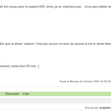
mpilé ton noyau avec le support DRI, sinon ça ne marchera pas ... et ne pas oublier d
fier que le driver "radeon" n'est pas encore en train de tourner (c'est le driver libre
hement, j'aime bien ATI moi :,(
Poste le Monday 31 October 2005 10:29:29
Répondre
Citer
Envoyé par:
pingadar