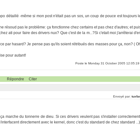
topo détaillé -même si mon post n'était pas un sos, un coup de pouce est toujours l
ia"ne résoud pas le problème: ça fonctionne chez certains et pas chez d'autres; et pui
hez ati pour faire des drivers nux? Que c'est de la m...?Si c'etait moi j'arrêterai d'e
urce par hasard? Je pense pas qu'ils soient rétribués des masses pour ça, non? ( O
uise pour autant!
Poste le Monday 31 October 2005 12:05:19
Répondre
Citer
Envoyé par:
tuxfa
 ça marche du tonnerre de dieu. Si ces drivers veulent pas s'installer correctement
s s'interfacent directement avec le kernel, donc c'est du standard de chez standard ...