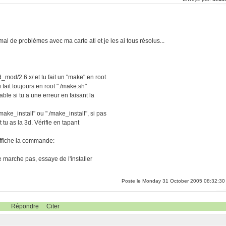
s mal de problèmes avec ma carte ati et je les ai tous résolus...
ld_mod/2.6.x/ et tu fait un "make" en root
 fait toujours en root "./make.sh"
able si tu a une erreur en faisant la
 make_install" ou "./make_install", si pas
tu as la 3d. Vérifie en tapant
affiche la commande:
 ne marche pas, essaye de l'installer
Poste le Monday 31 October 2005 08:32:30
Répondre
Citer