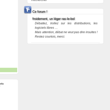
Rechercher
Ce forum !
froidement, un léger ras-le-bol
Débattez, trollez sur les distributions, les
logiciels libres ....
Mais attention, débat ne veut pas dire insultes !
Restez courtois, merci.
ola