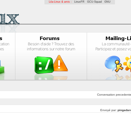
Léa-Linux & amis :
LinuxFR
GCU-Squad
GNU
Conversation
precedent
Envoyé par:
pingadar