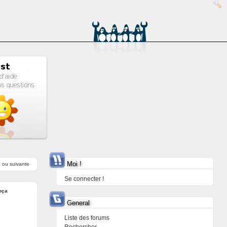
Moi !
e
ou
suivante
Se connecter !
oça
General
Liste des forums