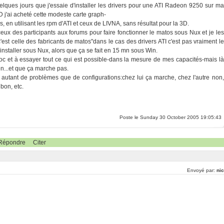
 quelques jours que j'essaie d'installer les drivers pour une ATI Radeon 9250 sur ma
3D j'ai acheté cette modeste carte graph-
, en utilisant les rpm d'ATI et ceux de LIVNA, sans résultat pour la 3D.
 ceux des participants aux forums pour faire fonctionner le matos sous Nux et je les
c'est celle des fabricants de matos"dans le cas des drivers ATI c'est pas vraiment le
installer sous Nux, alors que ça se fait en 15 mn sous Win.
doc et à essayer tout ce qui est possible-dans la mesure de mes capacités-mais là
n...et que ça marche pas.
y a autant de problèmes que de configurations:chez lui ça marche, chez l'autre non,
bon, etc.
Poste le Sunday 30 October 2005 19:05:43
Répondre
Citer
Envoyé par:
nic