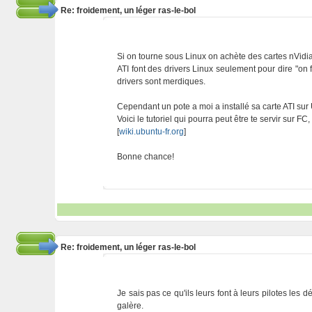
Re: froidement, un léger ras-le-bol
Si on tourne sous Linux on achète des cartes nVidia
ATI font des drivers Linux seulement pour dire "on f
drivers sont merdiques.
Cependant un pote a moi a installé sa carte ATI sur 
Voici le tutoriel qui pourra peut être te servir sur FC
[
wiki.ubuntu-fr.org
]
Bonne chance!
Re: froidement, un léger ras-le-bol
Je sais pas ce qu'ils leurs font à leurs pilotes les
galère.