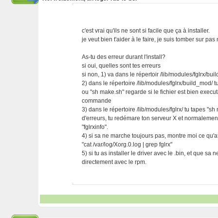
c'est vrai qu'ils ne sont si facile que ça à installer.
je veut bien t'aider à le faire, je suis tomber sur pa
As-tu des erreur durant l'install?
si oui, quelles sont tes erreurs
si non, 1) va dans le répertoir /lib/modules/fglrx/bui
2) dans le répertoire /lib/modules/fglrx/build_mod/ tu
ou "sh make.sh" regarde si le fichier est bien execut
commande
3) dans le répertoire /lib/modules/fglrx/ tu tapes "sh
d'erreurs, tu redémare ton serveur X et normalement 
"fglrxinfo".
4) si sa ne marche toujours pas, montre moi ce qu'
"cat /var/log/Xorg.0.log | grep fglrx"
5) si tu as installer le driver avec le .bin, et que sa
directement avec le rpm.