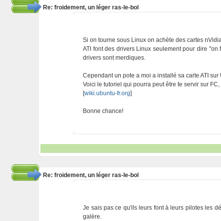
Re: froidement, un léger ras-le-bol
Si on tourne sous Linux on achète des cartes nVidia
ATI font des drivers Linux seulement pour dire "on f
drivers sont merdiques.
Cependant un pote a moi a installé sa carte ATI sur 
Voici le tutoriel qui pourra peut être te servir sur FC
[
wiki.ubuntu-fr.org
]
Bonne chance!
Re: froidement, un léger ras-le-bol
Je sais pas ce qu'ils leurs font à leurs pilotes les
galère.