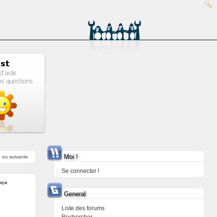
Moi !
e
ou
suivante
Se connecter !
oça
General
Liste des forums