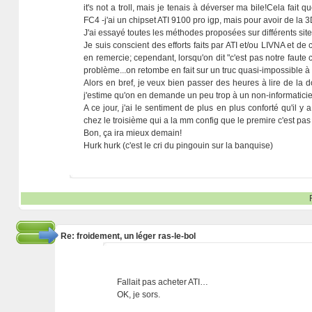
it's not a troll, mais je tenais à déverser ma bile!Cela fait
FC4 -j'ai un chipset ATI 9100 pro igp, mais pour avoir de la 
J'ai essayé toutes les méthodes proposées sur différents sites
Je suis conscient des efforts faits par ATI et/ou LIVNA et de
en remercie; cependant, lorsqu'on dit "c'est pas notre faute 
problème...on retombe en fait sur un truc quasi-impossible à 
Alors en bref, je veux bien passer des heures à lire de la 
j'estime qu'on en demande un peu trop à un non-informaticie
A ce jour, j'ai le sentiment de plus en plus conforté qu'il 
chez le troisième qui a la mm config que le premire c'est pas 
Bon, ça ira mieux demain!
Hurk hurk (c'est le cri du pingouin sur la banquise)
Re: froidement, un léger ras-le-bol
Fallait pas acheter ATI…
OK, je sors.