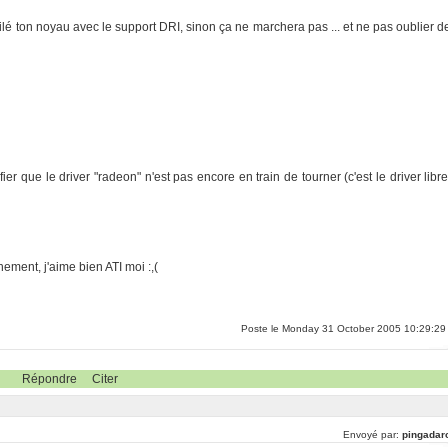
mpilé ton noyau avec le support DRI, sinon ça ne marchera pas ... et ne pas oublier d
fier que le driver "radeon" n'est pas encore en train de tourner (c'est le driver libre
hement, j'aime bien ATI moi :,(
Poste le Monday 31 October 2005 10:29:29
Répondre
Citer
Envoyé par:
pingadar