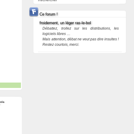
Rechercher
Ce forum !
froidement, un léger ras-le-bol
Débattez, trollez sur les distributions, les
logiciels libres ....
Mais attention, débat ne veut pas dire insultes !
Restez courtois, merci.
ola