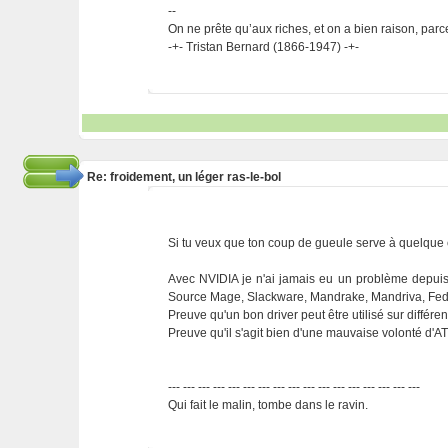
--
On ne prête qu’aux riches, et on a bien raison, parc
-+- Tristan Bernard (1866-1947) -+-
Re: froidement, un léger ras-le-bol
Si tu veux que ton coup de gueule serve à quelque 
Avec NVIDIA je n'ai jamais eu un problème depuis de
Source Mage, Slackware, Mandrake, Mandriva, Fed
Preuve qu'un bon driver peut être utilisé sur différen
Preuve qu'il s'agit bien d'une mauvaise volonté d'AT
--- --- --- --- --- --- --- --- --- --- --- --- --- --- --- --- ---
Qui fait le malin, tombe dans le ravin.