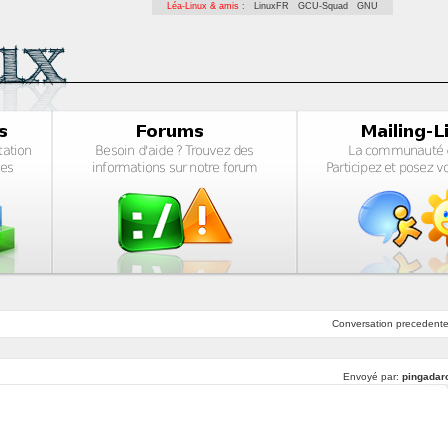
Léa-Linux & amis :
LinuxFR
GCU-Squad
GNU
Conversation
precedent
Envoyé par:
pingadar