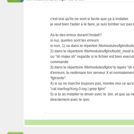
c'est vrai qu'ils ne sont si facile que ça à installer.
je veut bien t'aider à le faire, je suis tomber sur pa
As-tu des erreur durant l'install?
si oui, quelles sont tes erreurs
si non, 1) va dans le répertoir /lib/modules/fglrx/bui
2) dans le répertoire /lib/modules/fglrx/build_mod/ tu
ou "sh make.sh" regarde si le fichier est bien execut
commande
3) dans le répertoire /lib/modules/fglrx/ tu tapes "sh
d'erreurs, tu redémare ton serveur X et normalement 
"fglrxinfo".
4) si sa ne marche toujours pas, montre moi ce qu'
"cat /var/log/Xorg.0.log | grep fglrx"
5) si tu as installer le driver avec le .bin, et que sa
directement avec le rpm.