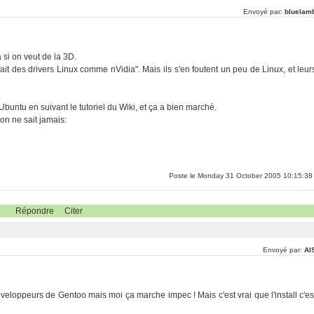
Envoyé par:
bluelam
 si on veut de la 3D.
ait des drivers Linux comme nVidia". Mais ils s'en foutent un peu de Linux, et leur
Ubuntu en suivant le tutoriel du Wiki, et ça a bien marché.
, on ne sait jamais:
Poste le Monday 31 October 2005 10:15:38
Répondre
Citer
Envoyé par:
Al
 développeurs de Gentoo mais moi ça marche impec ! Mais c'est vrai que l'install c'es