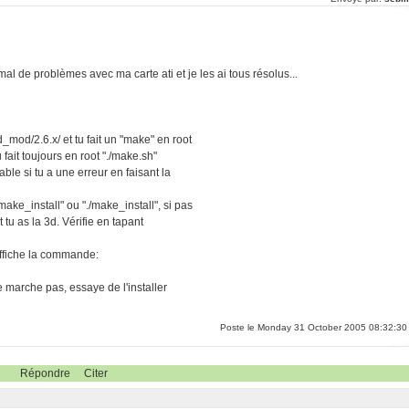
s mal de problèmes avec ma carte ati et je les ai tous résolus...
ld_mod/2.6.x/ et tu fait un "make" en root
 fait toujours en root "./make.sh"
able si tu a une erreur en faisant la
 make_install" ou "./make_install", si pas
tu as la 3d. Vérifie en tapant
affiche la commande:
 ne marche pas, essaye de l'installer
Poste le Monday 31 October 2005 08:32:30
Répondre
Citer