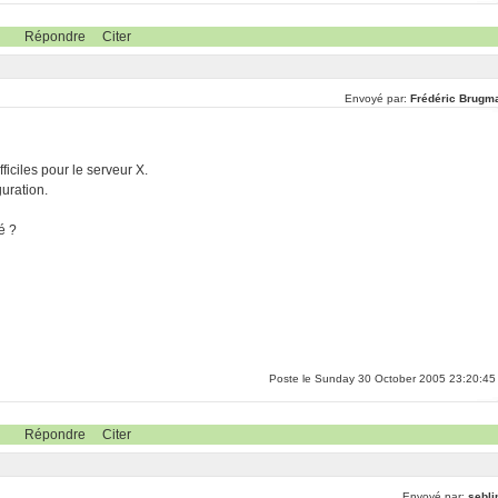
Répondre
Citer
Envoyé par:
Frédéric Brugm
ficiles pour le serveur X.
guration.
é ?
Poste le Sunday 30 October 2005 23:20:45
Répondre
Citer
Envoyé par:
sebli