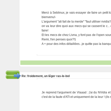
Merci à Seblinux, je vais essayer de faire un petit 
bienvenu!-
L'argument "ati fait de la merde" "faut utiliser nvid
on va leur dire quoi aux mecs qui se cassent le c... c
faire!
Et les mecs de chez Livna, y font pas de l'open so
Remi, t'en penses quoi?!)
A + pour des infos détaillées...je quitte pas la banq
Re: froidement, un léger ras-le-bol
Je reprend l'argument de Vlaaad : j'ai du NVidia et
c'est de la faute d'ATI et uniquement de la leur ! (il