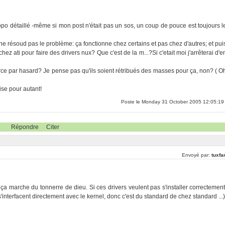
topo détaillé -même si mon post n'était pas un sos, un coup de pouce est toujours l
ia"ne résoud pas le problème: ça fonctionne chez certains et pas chez d'autres; et pui
hez ati pour faire des drivers nux? Que c'est de la m...?Si c'etait moi j'arrêterai d'e
urce par hasard? Je pense pas qu'ils soient rétribués des masses pour ça, non? ( O
uise pour autant!
Poste le Monday 31 October 2005 12:05:19
Répondre
Citer
Envoyé par:
tuxfa
 ça marche du tonnerre de dieu. Si ces drivers veulent pas s'installer correctement
s s'interfacent directement avec le kernel, donc c'est du standard de chez standard ...