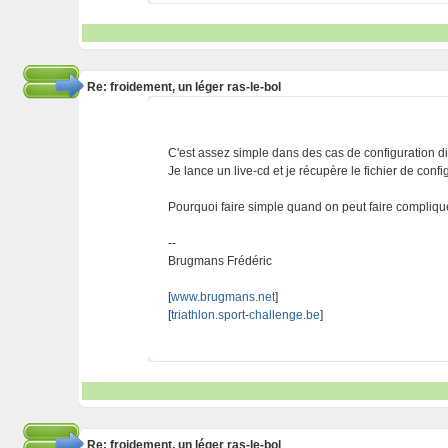
Re: froidement, un léger ras-le-bol
C'est assez simple dans des cas de configuration dif
Je lance un live-cd et je récupère le fichier de confi
Pourquoi faire simple quand on peut faire compliqu
--
Brugmans Frédéric
[
www.brugmans.net
]
[
triathlon.sport-challenge.be
]
Re: froidement, un léger ras-le-bol