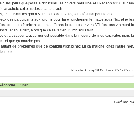
 quelques jours que j'essaie d'installer les drivers pour une ATI Radeon 9250 sur ma
3D j'ai acheté cette modeste carte graph-
, en utilisant les rpm d'ATI et ceux de LIVNA, sans résultat pour la 3D.
 ceux des participants aux forums pour faire fonctionner le matos sous Nux et je les
c'est celle des fabricants de matos"dans le cas des drivers ATI c'est pas vraiment le
installer sous Nux, alors que ça se fait en 15 mn sous Win.
doc et à essayer tout ce qui est possible-dans la mesure de mes capacités-mais là
n...et que ça marche pas.
y a autant de problèmes que de configurations:chez lui ça marche, chez l'autre non,
bon, etc.
Poste le Sunday 30 October 2005 19:05:43
Répondre
Citer
Envoyé par:
nic