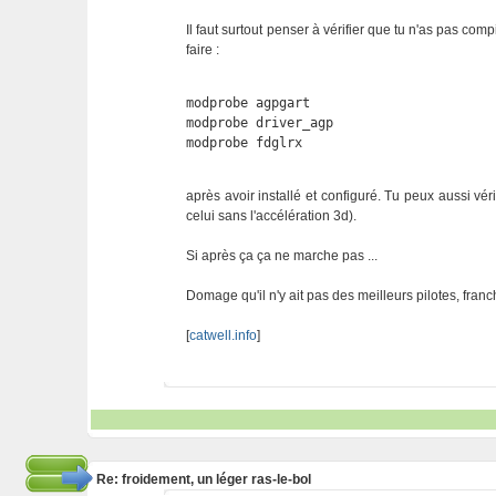
Il faut surtout penser à vérifier que tu n'as pas co
faire :
modprobe agpgart

modprobe driver_agp

modprobe fdglrx
après avoir installé et configuré. Tu peux aussi véri
celui sans l'accélération 3d).
Si après ça ça ne marche pas ...
Domage qu'il n'y ait pas des meilleurs pilotes, franc
[
catwell.info
]
Re: froidement, un léger ras-le-bol