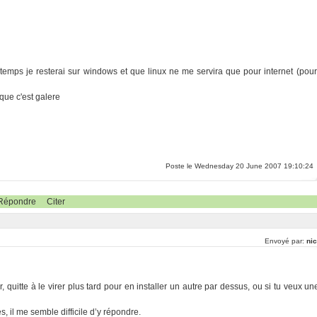
temps je resterai sur windows et que linux ne me servira que pour internet (pour
que c'est galere
Poste le Wednesday 20 June 2007 19:10:24
Répondre
Citer
Envoyé par:
nic
quitte à le virer plus tard pour en installer un autre par dessus, ou si tu veux un
s, il me semble difficile d’y répondre.