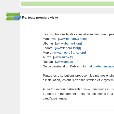
Re: toute premiere visite
Les distributions faciles à installer ne manquent pas
Mandriva : [
www.mandriva.com
]
Ubuntu : [
www.ubuntu-fr.org
]
Fedora : [
www.fedora-fr.org
]
Mepis : [
www.mepis-france.org
]
Aurox : [
www.aurox.fr
]
Debian : [
www.debian.org
]
Guide d'installation Debian : [
formation-debian.via.e
Toutes les distributions proposent les mêmes envir
d'installation, les outils d'administration et le sys
Autre forum pour débutants : [
www.linuxpourlesnuls
Tu peux lire rapidement quelques documents pour te
vaut l'expérience.