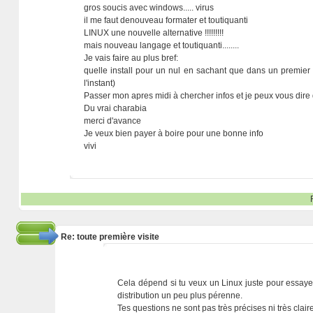
gros soucis avec windows..... virus
il me faut denouveau formater et toutiquanti
LINUX une nouvelle alternative !!!!!!!!!
mais nouveau langage et toutiquanti........
Je vais faire au plus bref:
quelle install pour un nul en sachant que dans un premier 
l'instant)
Passer mon apres midi à chercher infos et je peux vous dire 
Du vrai charabia
merci d'avance
Je veux bien payer à boire pour une bonne info
vivi
Re: toute première visite
Cela dépend si tu veux un Linux juste pour essayer, 
distribution un peu plus pérenne.
Tes questions ne sont pas très précises ni très claire