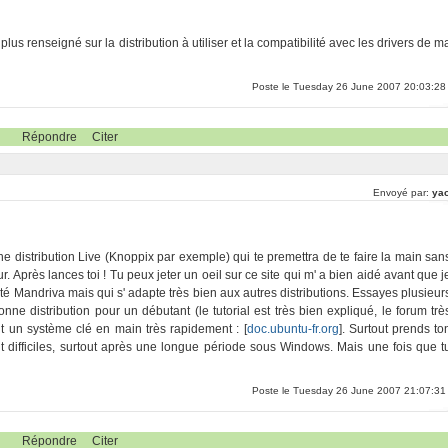
us renseigné sur la distribution à utiliser et la compatibilité avec les drivers de m
Poste le Tuesday 26 June 2007 20:03:28
Répondre
Citer
Envoyé par:
yao
e distribution Live (Knoppix par exemple) qui te premettra de te faire la main san
ur. Après lances toi ! Tu peux jeter un oeil sur ce site qui m' a bien aidé avant que j
enté Mandriva mais qui s' adapte très bien aux autres distributions. Essayes plusieur
ne distribution pour un débutant (le tutorial est très bien expliqué, le forum trè
t un système clé en main très rapidement : [
doc.ubuntu-fr.org
]. Surtout prends to
 difficiles, surtout après une longue période sous Windows. Mais une fois que t
Poste le Tuesday 26 June 2007 21:07:31
Répondre
Citer