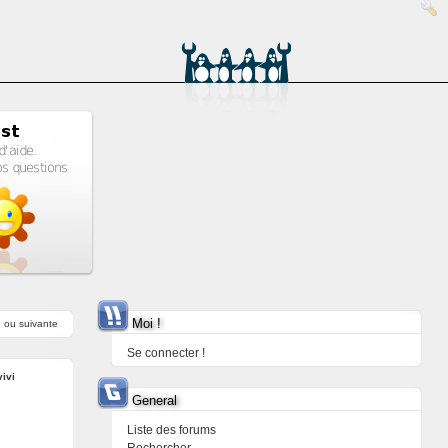
Moi !
e
ou
suivante
Se connecter !
vivi
General
Liste des forums