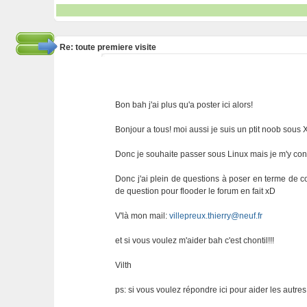
Re: toute premiere visite
Bon bah j'ai plus qu'a poster ici alors!
Bonjour a tous! moi aussi je suis un ptit noob sous XP
Donc je souhaite passer sous Linux mais je m'y conn
Donc j'ai plein de questions à poser en terme de comp
de question pour flooder le forum en fait xD
V'là mon mail:
villepreux.thierry@neuf.fr
et si vous voulez m'aider bah c'est chontil!!!
Vilth
ps: si vous voulez répondre ici pour aider les autre