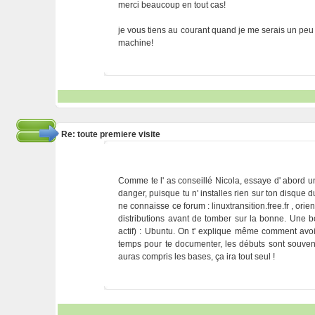
merci beaucoup en tout cas!
je vous tiens au courant quand je me serais un peu pl
machine!
Re: toute premiere visite
Comme te l' as conseillé Nicola, essaye d' abord un
danger, puisque tu n' installes rien sur ton disque d
ne connaisse ce forum : linuxtransition.free.fr , ori
distributions avant de tomber sur la bonne. Une bon
actif) : Ubuntu. On t' explique même comment avoi
temps pour te documenter, les débuts sont souvent
auras compris les bases, ça ira tout seul !