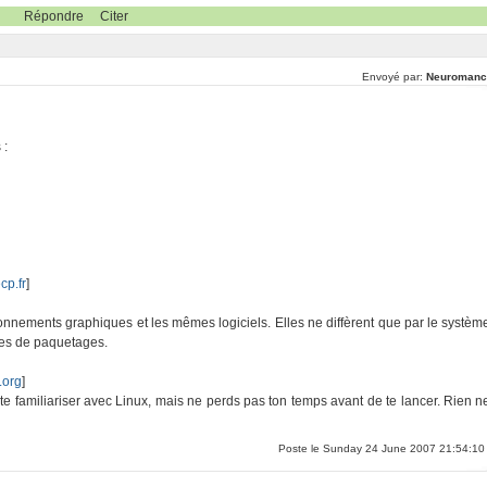
Répondre
Citer
Envoyé par:
Neuromanc
 :
cp.fr
]
onnements graphiques et les mêmes logiciels. Elles ne diffèrent que par le systèm
tèmes de paquetages.
.org
]
 familiariser avec Linux, mais ne perds pas ton temps avant de te lancer. Rien n
Poste le Sunday 24 June 2007 21:54:10