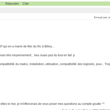
Répondre
Citer
Envoyé par:
v
 qui en a marre de filer du fric à Billou...
ais très moyennement... heu ouais pas du tout en fait :p
atibilité du matos, installation, utilisation, compatibilité des logiciels, jeux... Tro
s dites le moi, je m'efforcerais de vous poser mes questions au compte goutte ^^