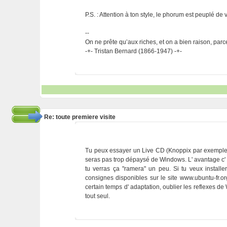
P.S. : Attention à ton style, le phorum est peuplé d
--
On ne prête qu’aux riches, et on a bien raison, parc
-+- Tristan Bernard (1866-1947) -+-
Re: toute premiere visite
Tu peux essayer un Live CD (Knoppix par exemple) s
seras pas trop dépaysé de Windows. L' avantage c' es
tu verras ça "ramera" un peu. Si tu veux installer
consignes disponibles sur le site www.ubuntu-fr.or
certain temps d' adaptation, oublier les reflexes 
tout seul.