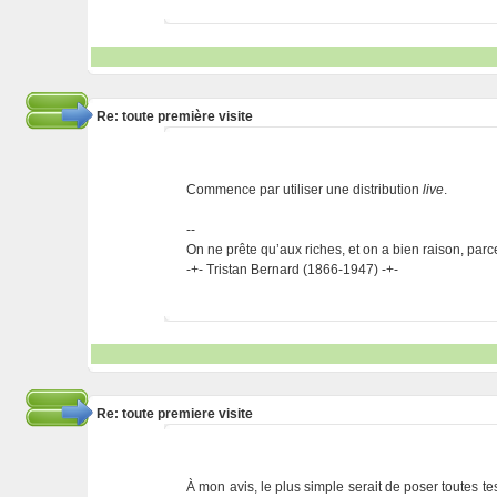
Re: toute première visite
Commence par utiliser une distribution
live
.
--
On ne prête qu’aux riches, et on a bien raison, parc
-+- Tristan Bernard (1866-1947) -+-
Re: toute premiere visite
À mon avis, le plus simple serait de poser toutes t