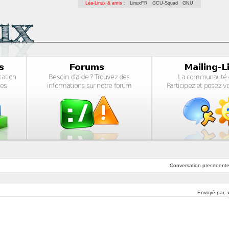
Léa-Linux & amis :
LinuxFR
GCU-Squad
GNU
Conversation
precedent
Envoyé par: