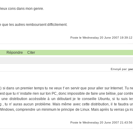
e vieux cons dans mon genre.
e que les autres remboursent difficilement.
Poste le Wednesday 20 June 2007 19:39:12
Répondre
Citer
Envoyé par:
yao
i dans un premier temps tu ne veux t' en servir que pour aller sur Internet. Tu n
t que tu n' installe rien sur ton PC, donc impossible de faire une bétise, par contr
 une distribution accéssible à un débutant je te conseille Ubuntu, si tu suis le
g , tu n' auras aucun problème. Mais même avec cette distribution, il te faudra u
de Windows, comprendre un minimum le principe de Linux. Mais après tu verras ça ir
Poste le Wednesday 20 June 2007 21:43:56