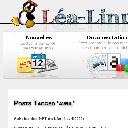
Posts Tagged ‘avril’
Achetez des NFT de Léa
(
)
1 avril 2022
Fusion de GCU-Squad et Léa-Linux
(
)