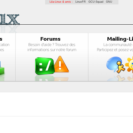
Léa-Linux & amis :
LinuxFR
GCU-Squad
GNU