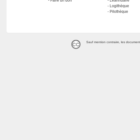
Faire un don
Léannuaire
Logithèque
Pilothèque
Sauf mention contraire, les document