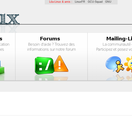
Léa-Linux & amis :
LinuxFR
GCU-Squad
GNU