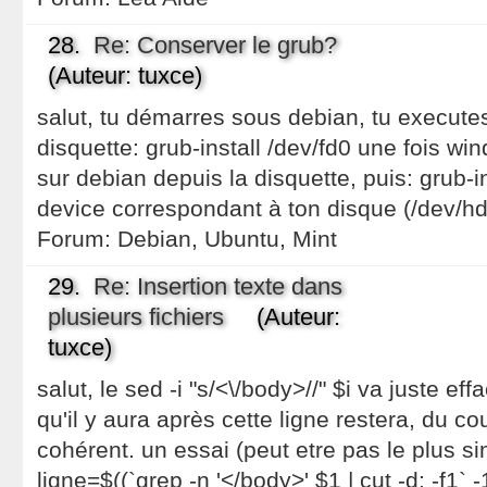
28.
Re: Conserver le grub?
(Auteur: tuxce)
salut, tu démarres sous debian, tu executes
disquette: grub-install /dev/fd0 une fois wi
sur debian depuis la disquette, puis: grub-i
device correspondant à ton disque (/dev/hda
Forum:
Debian, Ubuntu, Mint
29.
Re: Insertion texte dans
plusieurs fichiers
(Auteur:
tuxce)
salut, le sed -i "s/<\/body>//" $i va juste ef
qu'il y aura après cette ligne restera, du c
cohérent. un essai (peut etre pas le plus si
ligne=$((`grep -n '</body>' $1 | cut -d: -f1` -