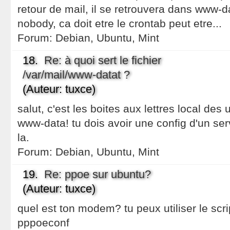
retour de mail, il se retrouvera dans www-d
nobody, ca doit etre le crontab peut etre...
Forum:
Debian, Ubuntu, Mint
18.
Re: à quoi sert le fichier
/var/mail/www-datat ?
(Auteur: tuxce)
salut, c'est les boites aux lettres local des 
www-data! tu dois avoir une config d'un serv
la.
Forum:
Debian, Ubuntu, Mint
19.
Re: ppoe sur ubuntu?
(Auteur: tuxce)
quel est ton modem? tu peux utiliser le sc
pppoeconf