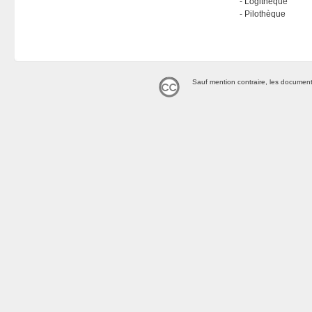
Logithèque
Pilothèque
Sauf mention contraire, les document