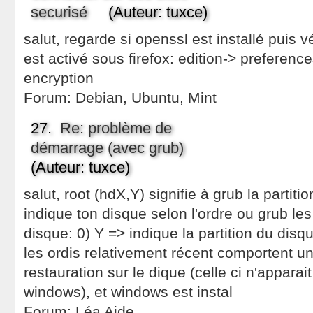
securisé
(Auteur: tuxce)
salut, regarde si openssl est installé puis vér
est activé sous firefox: edition-> preferenc
encryption
Forum:
Debian, Ubuntu, Mint
27.
Re: problème de
démarrage (avec grub)
(Auteur: tuxce)
salut, root (hdX,Y) signifie à grub la partiti
indique ton disque selon l'ordre ou grub les
disque: 0) Y => indique la partition du disqu
les ordis relativement récent comportent un
restauration sur le dique (celle ci n'appara
windows), et windows est instal
Forum:
Léa Aide