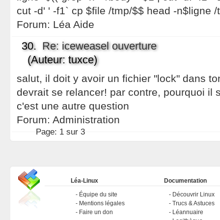
cut -d' ' -f1` cp $file /tmp/$$ head -n$ligne 
Forum:
Léa Aide
30.
Re: iceweasel ouverture
(Auteur: tuxce)
salut, il doit y avoir un fichier "lock" dans ton
devrait se relancer! par contre, pourquoi il 
c'est une autre question
Forum:
Administration
Page:
1 sur 3
Léa-Linux
Documentation
Équipe du site
Découvrir Linux
Mentions légales
Trucs & Astuces
Faire un don
Léannuaire