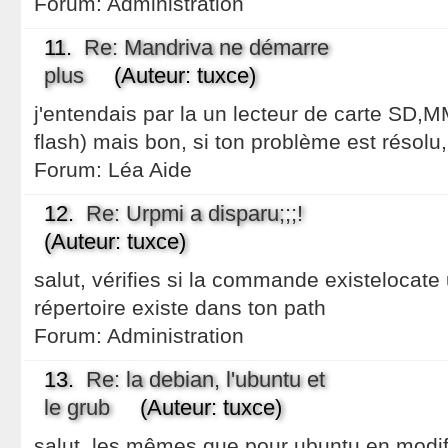
Forum:
Administration
11.
Re: Mandriva ne démarre
plus
(Auteur: tuxce)
j'entendais par la un lecteur de carte SD,M
flash) mais bon, si ton problème est résolu, 
Forum:
Léa Aide
12.
Re: Urpmi a disparu;;;!
(Auteur: tuxce)
salut, vérifies si la commande existelocate u
répertoire existe dans ton path
Forum:
Administration
13.
Re: la debian, l'ubuntu et
le grub
(Auteur: tuxce)
salut, les mêmes que pour ubuntu en modifi