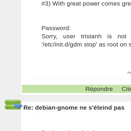
#3) With great power comes grea
Password:
Sorry, user tristanh is not
'/etc/init.d/gdm stop' as root on 
Po
Répondre
Cit
Re: debian-gnome ne s'éteind pas