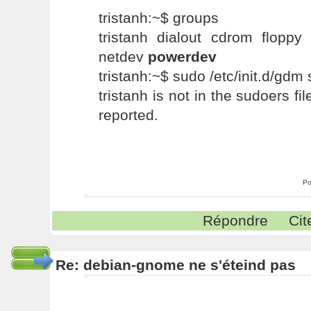
tristanh:~$ groups
tristanh dialout cdrom floppy
netdev
powerdev
tristanh:~$ sudo /etc/init.d/gdm 
tristanh is not in the sudoers fil
reported.
Po
Répondre
Cit
Re: debian-gnome ne s'éteind pas