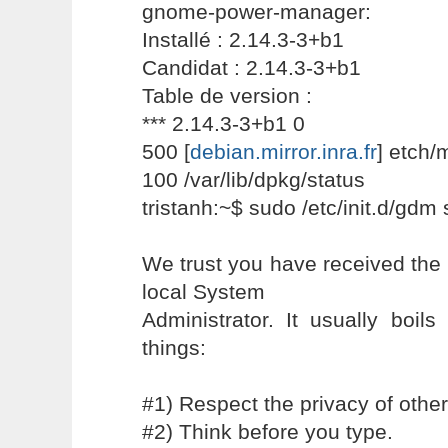
gnome-power-manager:
Installé : 2.14.3-3+b1
Candidat : 2.14.3-3+b1
Table de version :
*** 2.14.3-3+b1 0
500 [
debian.mirror.inra.fr
] etch
100 /var/lib/dpkg/status
tristanh:~$ sudo /etc/init.d/gdm 
We trust you have received the 
local System
Administrator. It usually boil
things:
#1) Respect the privacy of other
#2) Think before you type.