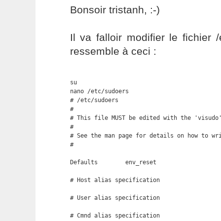
Bonsoir tristanh, :-)
Il va falloir modifier le fichier
ressemble à ceci :
su

nano /etc/sudoers

# /etc/sudoers

#

# This file MUST be edited with the 'visudo'
#

# See the man page for details on how to wri
#

Defaults        env_reset

# Host alias specification

# User alias specification

# Cmnd alias specification
