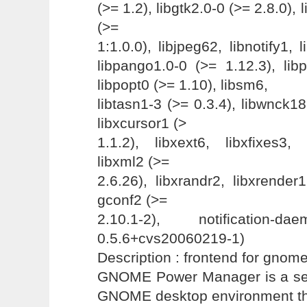
(>= 1.2), libgtk2.0-0 (>= 2.8.0), l
(>=
1:1.0.0), libjpeg62, libnotify1, 
libpango1.0-0 (>= 1.12.3), lib
libpopt0 (>= 1.10), libsm6,
libtasn1-3 (>= 0.3.4), libwnck18
libxcursor1 (>
1.1.2), libxext6, libxfixes3, 
libxml2 (>=
2.6.26), libxrandr2, libxrender1
gconf2 (>=
2.10.1-2), notification
0.5.6+cvs20060219-1)
Description : frontend for gno
GNOME Power Manager is a se
GNOME desktop environment th