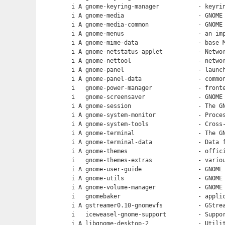
i A gnome-keyring-manager           - keyrin
i A gnome-media                     - GNOME 
i A gnome-media-common              - GNOME 
i A gnome-menus                     - an imp
i A gnome-mime-data                 - base M
i A gnome-netstatus-applet          - Networ
i A gnome-nettool                   - networ
i A gnome-panel                     - launch
i A gnome-panel-data                - common
i   gnome-power-manager             - fronte
i   gnome-screensaver               - GNOME 
i A gnome-session                   - The GN
i A gnome-system-monitor            - Proces
i A gnome-system-tools              - Cross-
i A gnome-terminal                  - The GN
i A gnome-terminal-data             - Data f
i A gnome-themes                    - offici
i   gnome-themes-extras             - variou
i A gnome-user-guide                - GNOME 
i A gnome-utils                     - GNOME 
i A gnome-volume-manager            - GNOME 
i   gnomebaker                      - applic
i A gstreamer0.10-gnomevfs          - GStrea
i   iceweasel-gnome-support         - Suppor
i A libgnome-desktop-2              - Utilit