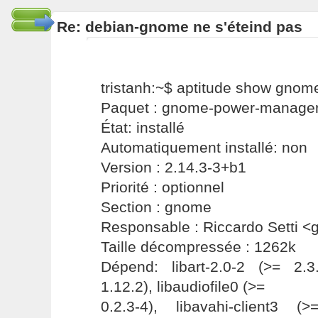
Re: debian-gnome ne s'éteind pas
tristanh:~$ aptitude show gno
Paquet : gnome-power-manage
État: installé
Automatiquement installé: non
Version : 2.14.3-3+b1
Priorité : optionnel
Section : gnome
Responsable : Riccardo Setti 
Taille décompressée : 1262k
Dépend: libart-2.0-2 (>= 2.3.
1.12.2), libaudiofile0 (>=
0.2.3-4), libavahi-client3 (>