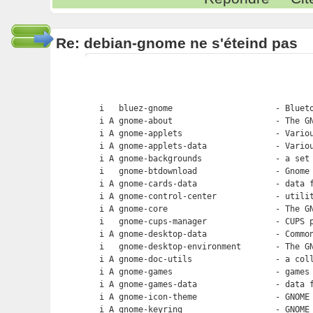
Re: debian-gnome ne s'éteind pas
i   bluez-gnome                     - Blueto
i A gnome-about                     - The GN
i A gnome-applets                   - Variou
i A gnome-applets-data              - Variou
i A gnome-backgrounds               - a set 
i   gnome-btdownload                - Gnome 
i A gnome-cards-data                - data f
i A gnome-control-center            - utilit
i A gnome-core                      - The GN
i   gnome-cups-manager              - CUPS p
i A gnome-desktop-data              - Common
i   gnome-desktop-environment       - The GN
i A gnome-doc-utils                 - a coll
i A gnome-games                     - games 
i A gnome-games-data                - data f
i A gnome-icon-theme                - GNOME 
i A gnome-keyring                   - GNOME 