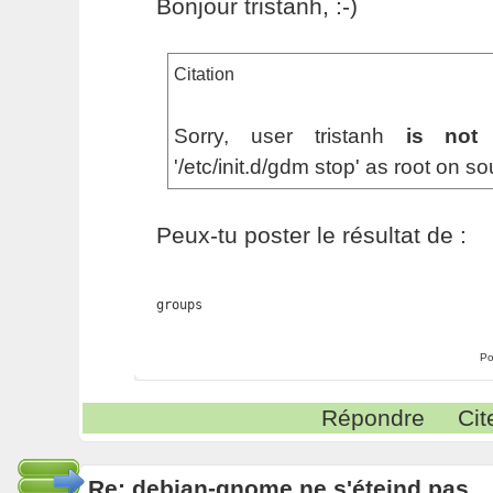
Bonjour tristanh, :-)
Citation
Sorry, user tristanh
is not 
'/etc/init.d/gdm stop' as root on s
Peux-tu poster le résultat de :
Po
Répondre
Cit
Re: debian-gnome ne s'éteind pas