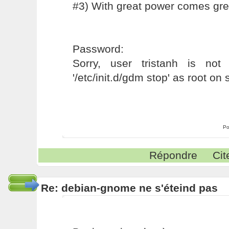
#3) With great power comes grea
Password:
Sorry, user tristanh is not
'/etc/init.d/gdm stop' as root on 
Po
Répondre
Cit
Re: debian-gnome ne s'éteind pas