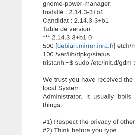
gnome-power-manager:
Installé : 2.14.3-3+b1
Candidat : 2.14.3-3+b1
Table de version :
*** 2.14.3-3+b1 0
500 [
debian.mirror.inra.fr
] etch
100 /var/lib/dpkg/status
tristanh:~$ sudo /etc/init.d/gdm 
We trust you have received the 
local System
Administrator. It usually boil
things:
#1) Respect the privacy of other
#2) Think before you type.