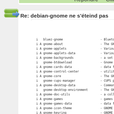
Re: debian-gnome ne s'éteind pas
i   bluez-gnome                     - Blueto
i A gnome-about                     - The GN
i A gnome-applets                   - Variou
i A gnome-applets-data              - Variou
i A gnome-backgrounds               - a set 
i   gnome-btdownload                - Gnome 
i A gnome-cards-data                - data f
i A gnome-control-center            - utilit
i A gnome-core                      - The GN
i   gnome-cups-manager              - CUPS p
i A gnome-desktop-data              - Common
i   gnome-desktop-environment       - The GN
i A gnome-doc-utils                 - a coll
i A gnome-games                     - games 
i A gnome-games-data                - data f
i A gnome-icon-theme                - GNOME 
i A gnome-keyring                   - GNOME 