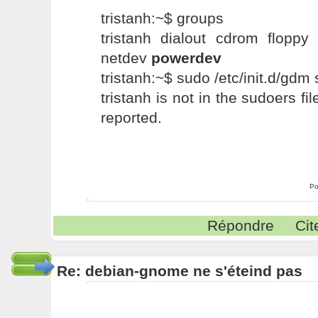
tristanh:~$ groups
tristanh dialout cdrom floppy
netdev
powerdev
tristanh:~$ sudo /etc/init.d/gdm 
tristanh is not in the sudoers fil
reported.
Po
Répondre
Cit
Re: debian-gnome ne s'éteind pas