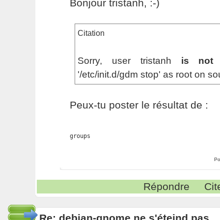
Bonjour tristanh, :-)
Citation
Sorry, user tristanh
is not 
'/etc/init.d/gdm stop' as root on s
Peux-tu poster le résultat de :
Po
Répondre
Cit
Re: debian-gnome ne s'éteind pas