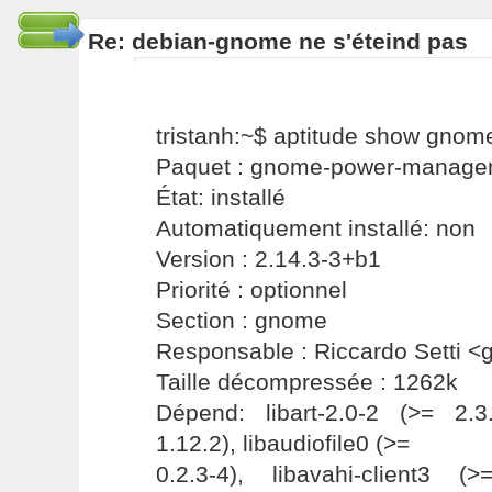
Re: debian-gnome ne s'éteind pas
tristanh:~$ aptitude show gno
Paquet : gnome-power-manage
État: installé
Automatiquement installé: non
Version : 2.14.3-3+b1
Priorité : optionnel
Section : gnome
Responsable : Riccardo Setti 
Taille décompressée : 1262k
Dépend: libart-2.0-2 (>= 2.3.
1.12.2), libaudiofile0 (>=
0.2.3-4), libavahi-client3 (>