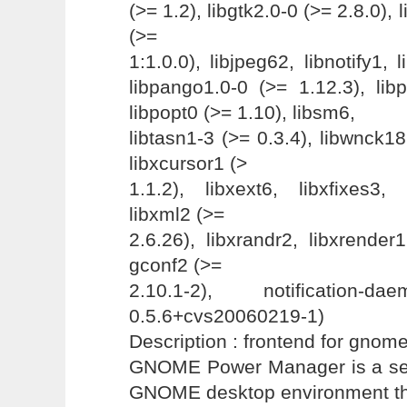
(>= 1.2), libgtk2.0-0 (>= 2.8.0), l
(>=
1:1.0.0), libjpeg62, libnotify1, 
libpango1.0-0 (>= 1.12.3), lib
libpopt0 (>= 1.10), libsm6,
libtasn1-3 (>= 0.3.4), libwnck18
libxcursor1 (>
1.1.2), libxext6, libxfixes3, 
libxml2 (>=
2.6.26), libxrandr2, libxrender1
gconf2 (>=
2.10.1-2), notification
0.5.6+cvs20060219-1)
Description : frontend for gno
GNOME Power Manager is a se
GNOME desktop environment th