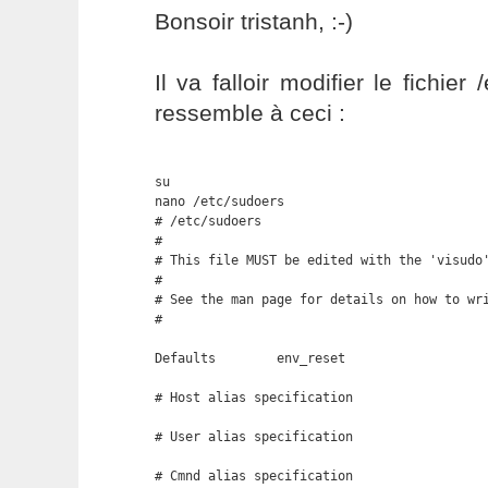
Bonsoir tristanh, :-)
Il va falloir modifier le fichier
ressemble à ceci :
su

nano /etc/sudoers

# /etc/sudoers

#

# This file MUST be edited with the 'visudo'
#

# See the man page for details on how to wri
#

Defaults        env_reset

# Host alias specification

# User alias specification

# Cmnd alias specification
