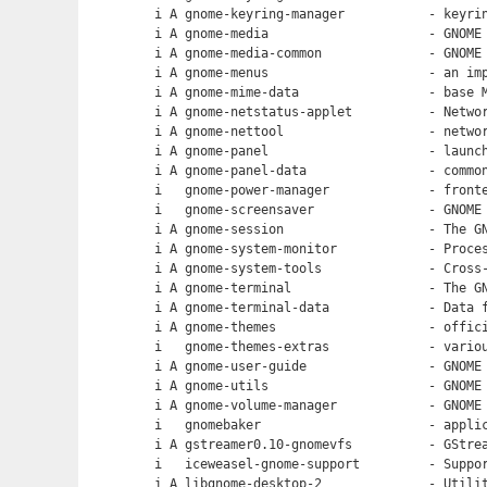
i A gnome-keyring-manager           - keyrin
i A gnome-media                     - GNOME 
i A gnome-media-common              - GNOME 
i A gnome-menus                     - an imp
i A gnome-mime-data                 - base M
i A gnome-netstatus-applet          - Networ
i A gnome-nettool                   - networ
i A gnome-panel                     - launch
i A gnome-panel-data                - common
i   gnome-power-manager             - fronte
i   gnome-screensaver               - GNOME 
i A gnome-session                   - The GN
i A gnome-system-monitor            - Proces
i A gnome-system-tools              - Cross-
i A gnome-terminal                  - The GN
i A gnome-terminal-data             - Data f
i A gnome-themes                    - offici
i   gnome-themes-extras             - variou
i A gnome-user-guide                - GNOME 
i A gnome-utils                     - GNOME 
i A gnome-volume-manager            - GNOME 
i   gnomebaker                      - applic
i A gstreamer0.10-gnomevfs          - GStrea
i   iceweasel-gnome-support         - Suppor
i A libgnome-desktop-2              - Utilit