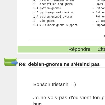
i   openoffice.org-gnome            - GNOME 
i A python-gnome2                   - Python
i A python-gnome2-desktop           - Python
i A python-gnome2-extras            - Python
i   vim-gnome                       - Vi IMp
P
Répondre
Cit
Re: debian-gnome ne s'éteind pas
Bonsoir tristanh, :-)
Je ne vois pas d'où vient ton 
bug.