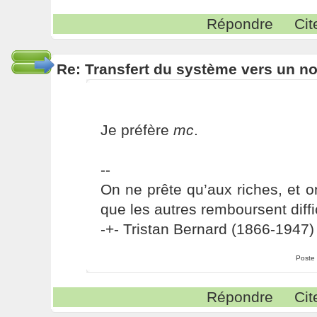
Répondre
Cit
Re: Transfert du système vers un n
Je préfère
mc
.
--
On ne prête qu’aux riches, et o
que les autres remboursent diffi
-+- Tristan Bernard (1866-1947) 
Poste
Répondre
Cit