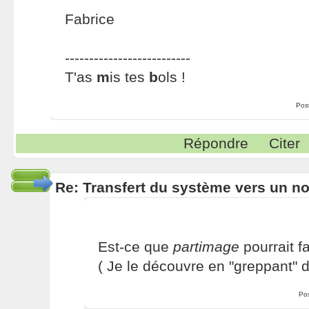
Fabrice
--------------------------
T'as
m
is tes
b
ols !
Pos
Répondre
Citer
Re: Transfert du système vers un n
Est-ce que
partimage
pourrait fa
( Je le découvre en "greppant" 
Po