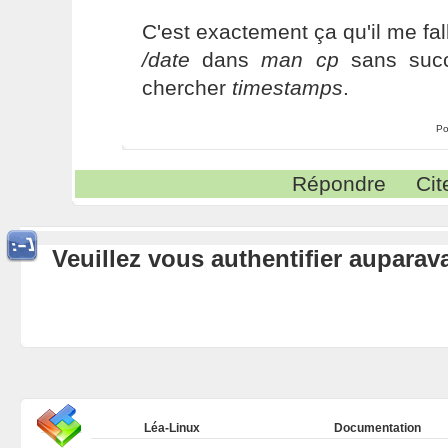
C'est exactement ça qu'il me falla
/date
dans
man cp
sans succ
chercher
timestamps
.
Po
Répondre
Cit
Veuillez vous authentifier aupara
Léa-Linux
Documentation