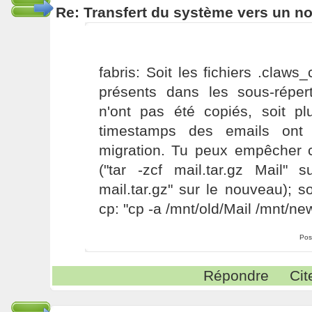
Re: Transfert du système vers un n
fabris: Soit les fichiers .claw
présents dans les sous-réper
n'ont pas été copiés, soit pl
timestamps des emails ont
migration. Tu peux empêcher c
("tar -zcf mail.tar.gz Mail" s
mail.tar.gz" sur le nouveau); so
cp: "cp -a /mnt/old/Mail /mnt/new
Pos
Répondre
Cit