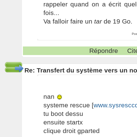
rappeler quand on a écrit que
fois...
Va falloir faire un
tar
de 19 Go.
Pos
Répondre
Cit
Re: Transfert du système vers un n
nan
systeme rescue [
www.sysresccd
tu boot dessu
ensuite startx
clique droit gparted