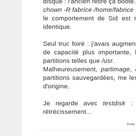
disque : l'ancien retiré ça boote
chown -R fabrice /home/fabrice
le comportement de Sid est 
identique.
Seul truc foiré : j'avais augmen
de capacité plus importante, l
partitions telles que
/usr
.
Malheureusement,
partimage
, 
partitions sauvegardées, me les
d'origine.
Je regarde avec
testdisk
: 
rétrécissement...
Poste