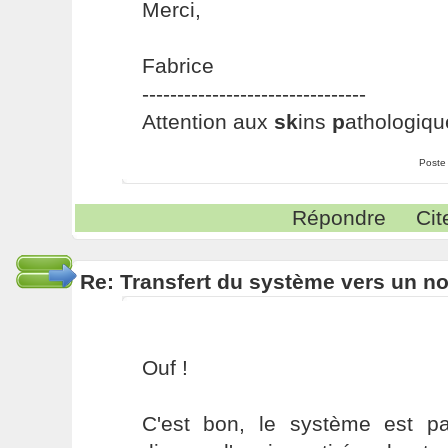
Merci,
Fabrice
--------------------------------
Attention aux
sk
ins
p
athologiqu
Poste
Répondre
Cit
Re: Transfert du système vers un n
Ouf !
C'est bon, le système est p