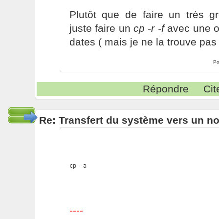
Plutôt que de faire un très 
juste faire un
cp -r -f
avec une op
dates ( mais je ne la trouve pas 
Po
Répondre
Cit
Re: Transfert du système vers un n
cp -a
----