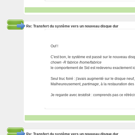
Re: Transfert du système vers un nouveau disque dur
Ouf !
C'est bon, le système est passé sur le nouveau disqu
chown -R fabrice /home/fabrice
le comportement de Sid est redevenu exactement i
Seul truc foiré : j'avais augmenté sur le disque neuf,
Malheureusement,
partimage
, à la restauration des
Je regarde avec
testdisk
: comprends pas ce rétréci
Re: Transfert du système vers un nouveau disque dur