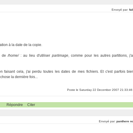
Envoyé par:
fa
ation à la date de la copie.
on de
/home/
: au lieu d'utiliser
partimage
, comme pour les autres partitions, j'a
 faisant cela, j'ai perdu toutes les dates de mes fichiers. Et c'est parfois bie
hose la dernière fois...
Poste le Saturday 22 December 2007 21:33:46
Répondre
Citer
Envoyé par:
panthere no