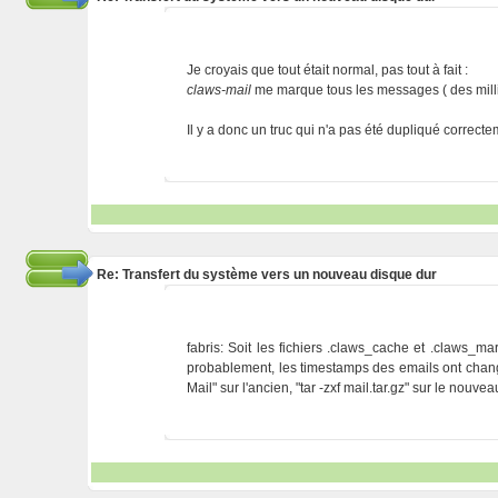
Je croyais que tout était normal, pas tout à fait :
claws-mail
me marque tous les messages ( des millie
Il y a donc un truc qui n'a pas été dupliqué correct
Re: Transfert du système vers un nouveau disque dur
fabris: Soit les fichiers .claws_cache et .claws_ma
probablement, les timestamps des emails ont changé 
Mail" sur l'ancien, "tar -zxf mail.tar.gz" sur le nouve