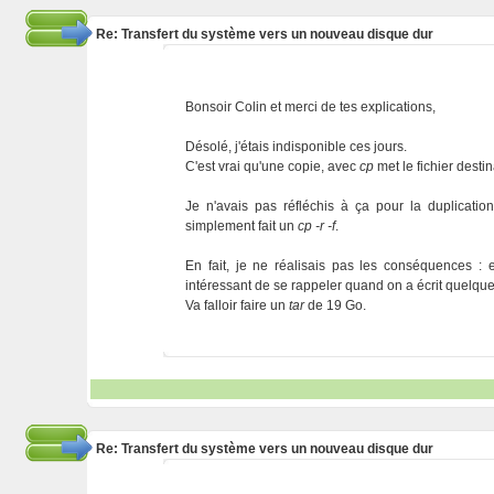
Re: Transfert du système vers un nouveau disque dur
Bonsoir Colin et merci de tes explications,
Désolé, j'étais indisponible ces jours.
C'est vrai qu'une copie, avec
cp
met le fichier destin
Je n'avais pas réfléchis à ça pour la duplicati
simplement fait un
cp -r -f
.
En fait, je ne réalisais pas les conséquences : en
intéressant de se rappeler quand on a écrit quelquec
Va falloir faire un
tar
de 19 Go.
Re: Transfert du système vers un nouveau disque dur