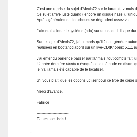
C'est une reprise du sujet d'Alexis72 sur le forum dev. mais d
Ce sujet arrive juste quand ( encore un disque naze ), l'uni
Après, généralement les choses se dégradent assez vite.
J'aimerais cloner le système (hda) sur un second disque dur (h
Sur le sujet d'Alexis72, j'ai compris qu'il fallait générer aut
réalisées en bootant d'abord sur un live-CD(Knoppix 5.1.1 par
J'ai entendu parler de passer par
tar
mais, tout compte fait, u
L'année dernière
nicola
a évoqué cette méthode en disant que
je n'ai jamais été capable de le localiser.
S'il vous plait, quelles options utiliser pour ce type de copie
Merci d'avance.
Fabrice
--------------------------
T'as
m
is tes
b
ols !