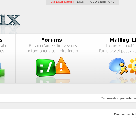
Léa-Linux & amis :
LinuxFR
GCU-Squad
GNU
Conversation
precedent
Envoyé par:
fa