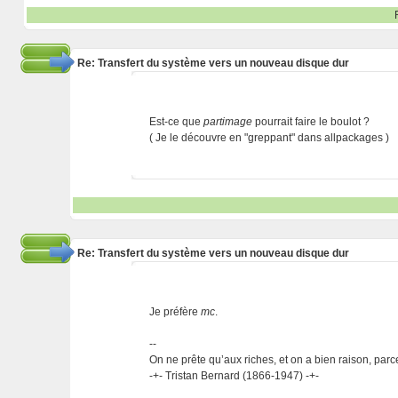
Re: Transfert du système vers un nouveau disque dur
Est-ce que
partimage
pourrait faire le boulot ?
( Je le découvre en "greppant" dans allpackages )
Re: Transfert du système vers un nouveau disque dur
Je préfère
mc
.
--
On ne prête qu’aux riches, et on a bien raison, parc
-+- Tristan Bernard (1866-1947) -+-