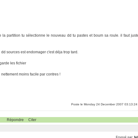
 la partition tu sélectionne le nouveau dd tu pastes et boum sa roule. il faut just
e dd sources est endomager c'est déja trop tard.
garde les fichier
nettement moins facile par contres !
Poste le Monday 24 December 2007 03:13:24
Répondre
Citer
Envoyé par:
fa