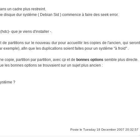
ans un cadre plus restreint.
que disque dur système ( Debian Sid ) commence à faire des seek error.
dc)- que je viens d'installer -.
ant de partitions sur le nouveau dur pour accueillir les copies de l'ancien, qui seront
 exemple), afin que les duplications soient faites pour un système "à froid" .
ne copie, partition par partition, avec
cp
et de
bonnes options
semble plus directe.
 les bonnes options se trouvaient sur un sujet plus ancien :
 système ?
Poste le Tuesday 18 December 2007 20:32:57