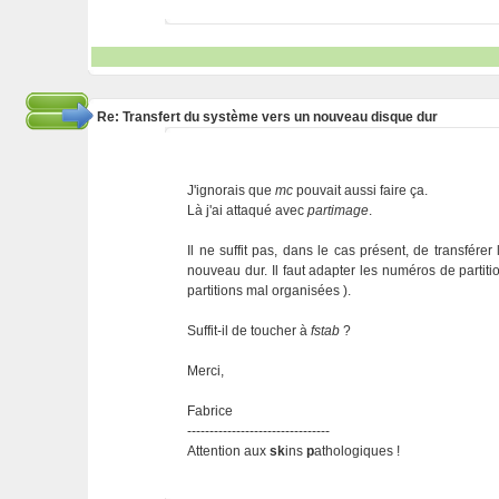
Re: Transfert du système vers un nouveau disque dur
J'ignorais que
mc
pouvait aussi faire ça.
Là j'ai attaqué avec
partimage
.
Il ne suffit pas, dans le cas présent, de transfére
nouveau dur. Il faut adapter les numéros de partitio
partitions mal organisées ).
Suffit-il de toucher à
fstab
?
Merci,
Fabrice
--------------------------------
Attention aux
sk
ins
p
athologiques !