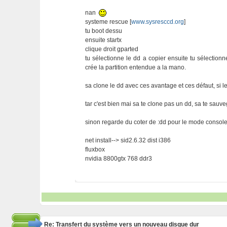
nan
systeme rescue [
www.sysresccd.org
]
tu boot dessu
ensuite startx
clique droit gparted
tu sélectionne le dd a copier ensuite tu sélectionne
crée la partition entendue a la mano.
sa clone le dd avec ces avantage et ces défaut, si l
tar c'est bien mai sa te clone pas un dd, sa te sauve
sinon regarde du coter de :dd pour le mode console 
net install--> sid2.6.32 dist i386
fluxbox
nvidia 8800gtx 768 ddr3
Re: Transfert du système vers un nouveau disque dur