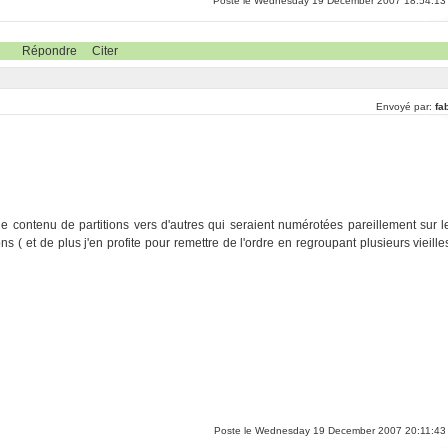
Poste le Wednesday 19 December 2007 18:54:13
Répondre
Citer
Envoyé par:
fa
r le contenu de partitions vers d'autres qui seraient numérotées pareillement sur l
ns ( et de plus j'en profite pour remettre de l'ordre en regroupant plusieurs vieille
Poste le Wednesday 19 December 2007 20:11:43