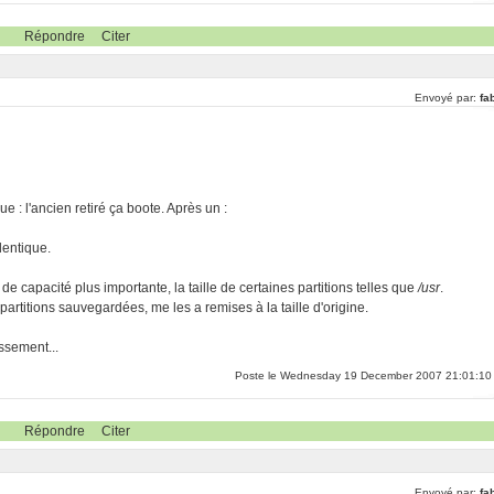
Répondre
Citer
Envoyé par:
fa
e : l'ancien retiré ça boote. Après un :
dentique.
 de capacité plus importante, la taille de certaines partitions telles que
/usr
.
 partitions sauvegardées, me les a remises à la taille d'origine.
ssement...
Poste le Wednesday 19 December 2007 21:01:10
Répondre
Citer
Envoyé par:
fa