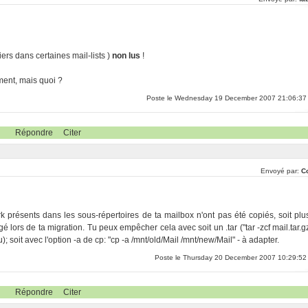
rs dans certaines mail-lists )
non lus
!
ement, mais quoi ?
Poste le Wednesday 19 December 2007 21:06:37
Répondre
Citer
Envoyé par:
Co
rk présents dans les sous-répertoires de ta mailbox n'ont pas été copiés, soit plu
lors de ta migration. Tu peux empêcher cela avec soit un .tar ("tar -zcf mail.tar.g
au); soit avec l'option -a de cp: "cp -a /mnt/old/Mail /mnt/new/Mail" - à adapter.
Poste le Thursday 20 December 2007 10:29:52
Répondre
Citer