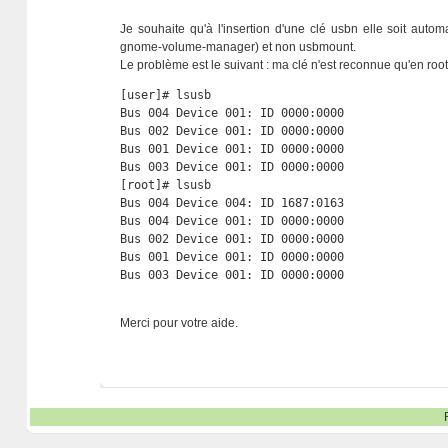
Je souhaite qu'à l'insertion d'une clé usbn elle soit aut
gnome-volume-manager) et non usbmount.
Le problème est le suivant : ma clé n'est reconnue qu'en root 
[user]# lsusb

Bus 004 Device 001: ID 0000:0000  

Bus 002 Device 001: ID 0000:0000  

Bus 001 Device 001: ID 0000:0000  

Bus 003 Device 001: ID 0000:0000  

[root]# lsusb

Bus 004 Device 004: ID 1687:0163  

Bus 004 Device 001: ID 0000:0000  

Bus 002 Device 001: ID 0000:0000  

Bus 001 Device 001: ID 0000:0000  

Bus 003 Device 001: ID 0000:0000
Merci pour votre aide.