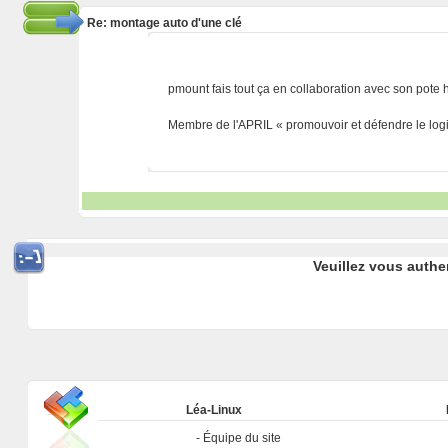
Re: montage auto d'une clé
pmount fais tout ça en collaboration avec son pote h
Membre de l'APRIL « promouvoir et défendre le logic
Veuillez vous authe
Léa-Linux
Équipe du site