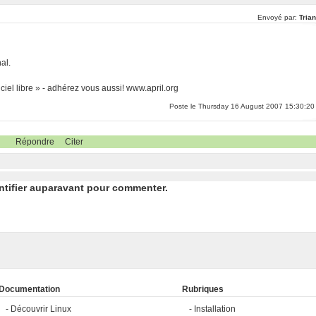
Envoyé par:
Tria
al.
iel libre » - adhérez vous aussi! www.april.org
Poste le Thursday 16 August 2007 15:30:20
Répondre
Citer
ntifier auparavant pour commenter.
Documentation
Rubriques
Découvrir Linux
Installation