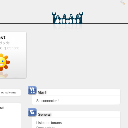
Moi !
e
ou
suivante
Se connecter !
uji
General
Liste des forums