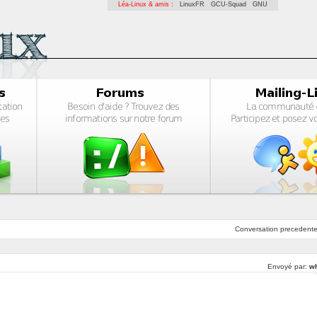
Léa-Linux & amis :
LinuxFR
GCU-Squad
GNU
Conversation
precedent
Envoyé par:
wh