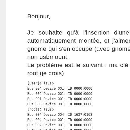
Bonjour,
Je souhaite qu'à l'insertion d'un
automatiquement montée, et j'aimer
gnome qui s'en occupe (avec gnom
non usbmount.
Le problème est le suivant : ma clé
root (je crois)
[user]# lsusb

Bus 004 Device 001: ID 0000:0000  

Bus 002 Device 001: ID 0000:0000  

Bus 001 Device 001: ID 0000:0000  

Bus 003 Device 001: ID 0000:0000  

[root]# lsusb

Bus 004 Device 004: ID 1687:0163  

Bus 004 Device 001: ID 0000:0000  

Bus 002 Device 001: ID 0000:0000  
