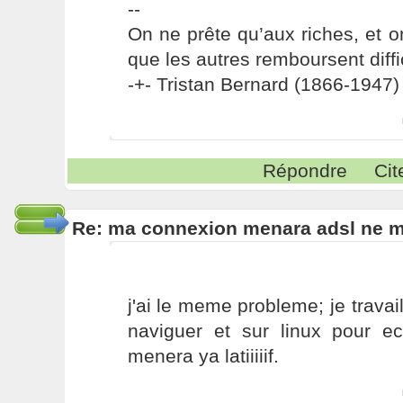
--
On ne prête qu’aux riches, et o
que les autres remboursent diffi
-+- Tristan Bernard (1866-1947) 
Répondre
Cit
Re: ma connexion menara adsl ne 
j'ai le meme probleme; je trava
naviguer et sur linux pour e
menera ya latiiiiif.