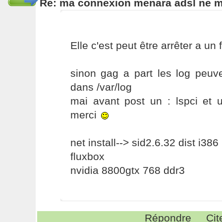
Re: ma connexion menara adsl ne 
Elle c'est peut être arrêter a un
sinon gag a part les log peuve
dans /var/log
mai avant post un : lspci et 
merci
net install--> sid2.6.32 dist i386
fluxbox
nvidia 8800gtx 768 ddr3
Répondre
Cit