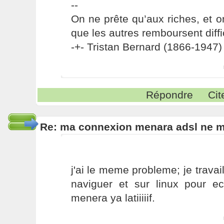
--
On ne prête qu’aux riches, et o
que les autres remboursent diffi
-+- Tristan Bernard (1866-1947) 
Répondre
Cit
Re: ma connexion menara adsl ne 
j'ai le meme probleme; je trava
naviguer et sur linux pour e
menera ya latiiiiif.