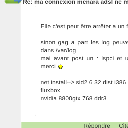
Re: ma connexion menara adsl ne 
Elle c'est peut être arrêter a un
sinon gag a part les log peuve
dans /var/log
mai avant post un : lspci et 
merci
net install--> sid2.6.32 dist i386
fluxbox
nvidia 8800gtx 768 ddr3
Répondre
Cit