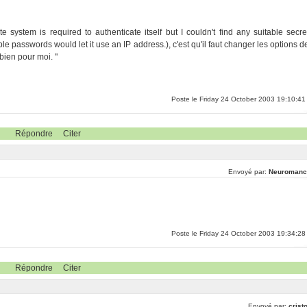
ystem is required to authenticate itself but I couldn't find any suitable secre
ble passwords would let it use an IP address.), c'est qu'il faut changer les options d
bien pour moi. "
Poste le Friday 24 October 2003 19:10:41
Répondre
Citer
Envoyé par:
Neuromanc
Poste le Friday 24 October 2003 19:34:28
Répondre
Citer
Envoyé par:
crist