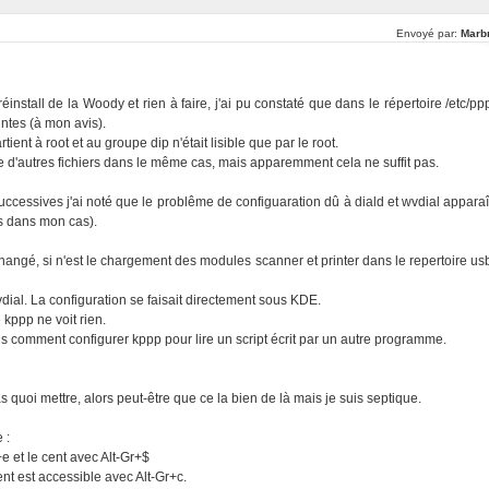
Envoyé par:
Marbr
éinstall de la Woody et rien à faire, j'ai pu constaté que dans le répertoire /etc/pp
intes (à mon avis).
ient à root et au groupe dip n'était lisible que par le root.
 que d'autres fichiers dans le même cas, mais apparemment cela ne suffit pas.
successives j'ai noté que le problême de configuaration dû à diald et wvdial apparaî
s dans mon cas).
 changé, si n'est le chargement des modules scanner et printer dans le repertoire us
vdial. La configuration se faisait directement sous KDE.
kppp ne voit rien.
s comment configurer kppp pour lire un script écrit par un autre programme.
 quoi mettre, alors peut-être que ce la bien de là mais je suis septique.
 :
e et le cent avec Alt-Gr+$
cent est accessible avec Alt-Gr+c.