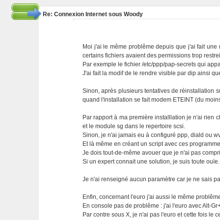
Re: Connexion Internet sous Woody
Moi j'ai le même problême depuis que j'ai fait une r
certains fichiers avaient des permissions trop restre
Par exemple le fichier /etc/ppp/pap-secrets qui appart
J'ai fait la modif de le rendre visible par dip ainsi
Sinon, après plusieurs tentatives de réinstallation 
quand l'installation se fait modem ETEINT (du moin
Par rapport à ma première installlation je n'ai rien
et le module sg dans le repertoire scsi.
Sinon, je n'ai jamais eu à configuré ppp, diald ou w
Et là même en créant un script avec ces programme 
Je dois tout-de-même avouer que je n'ai pas compri
Si un expert connait une solution, je suis toute ouïe.
Je n'ai renseigné aucun paramètre car je ne sais pas
Enfin, concernant l'euro j'ai aussi le même problême
En console pas de problême : j'ai l'euro avec Alt-Gr+
Par contre sous X, je n'ai pas l'euro et cette fois le 