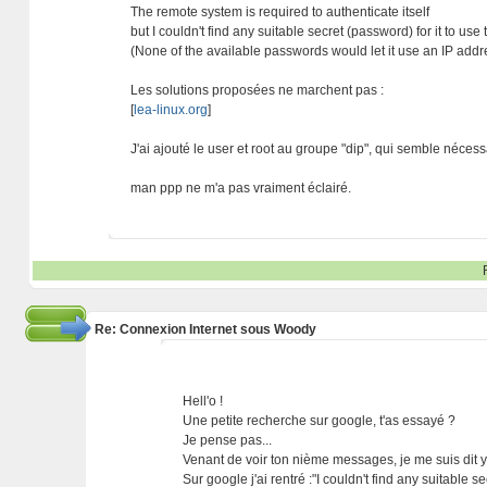
The remote system is required to authenticate itself
but I couldn't find any suitable secret (password) for it to use 
(None of the available passwords would let it use an IP addr
Les solutions proposées ne marchent pas :
[
lea-linux.org
]
J'ai ajouté le user et root au groupe "dip", qui semble néces
man ppp ne m'a pas vraiment éclairé.
Re: Connexion Internet sous Woody
Hell'o !
Une petite recherche sur google, t'as essayé ?
Je pense pas...
Venant de voir ton nième messages, je me suis dit y
Sur google j'ai rentré :"I couldn't find any suitable se