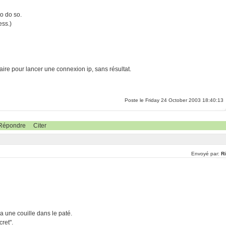
to do so.
ess.)
saire pour lancer une connexion ip, sans résultat.
Poste le Friday 24 October 2003 18:40:13
Répondre
Citer
Envoyé par:
Ri
a une couille dans le paté.
cret".