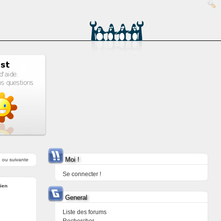
Moi !
e
ou
suivante
Se connecter !
ien
General
Liste des forums