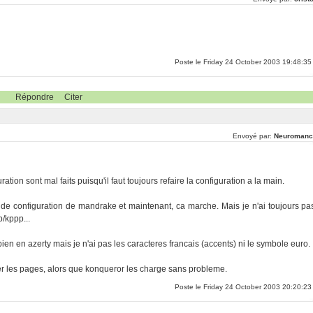
Poste le Friday 24 October 2003 19:48:35
Répondre
Citer
Envoyé par:
Neuromanc
ration sont mal faits puisqu'il faut toujours refaire la configuration a la main.
ers de configuration de mandrake et maintenant, ca marche. Mais je n'ai toujours pa
p/kppp...
bien en azerty mais je n'ai pas les caracteres francais (accents) ni le symbole euro.
er les pages, alors que konqueror les charge sans probleme.
Poste le Friday 24 October 2003 20:20:23