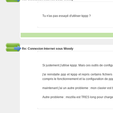
Tu n'as pas essayé d'utiliser kppp ?
Re: Connexion Internet sous Woody
Si justement j'utilise kppp. Mais ces outils de configu
j'ai reinstalle ppp et kppp et repris certains fichi
compris le fonctionnement et la configuration de pp
maintenant j'ai un autre probleme : mon clavier est 
Autre probleme : mozilla est TRES long pour charg