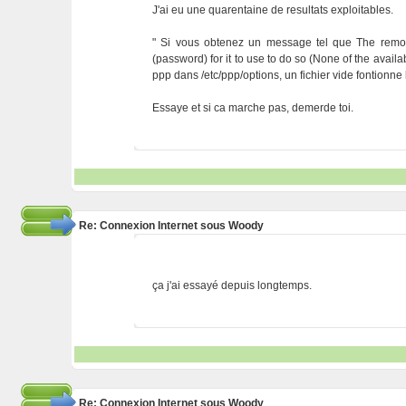
J'ai eu une quarentaine de resultats exploitables.
" Si vous obtenez un message tel que The remote s
(password) for it to use to do so (None of the availa
ppp dans /etc/ppp/options, un fichier vide fontionne 
Essaye et si ca marche pas, demerde toi.
Re: Connexion Internet sous Woody
ça j'ai essayé depuis longtemps.
Re: Connexion Internet sous Woody