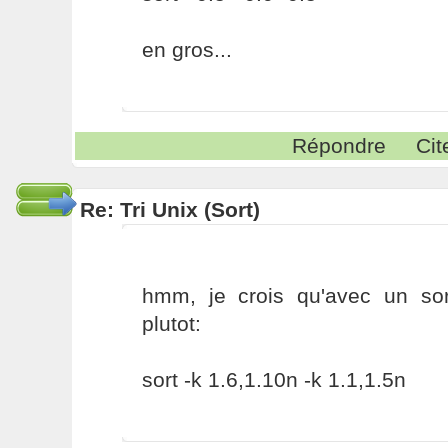
en gros...
Répondre
Cit
Re: Tri Unix (Sort)
hmm, je crois qu'avec un so
plutot:
sort -k 1.6,1.10n -k 1.1,1.5n