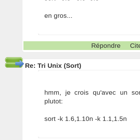
en gros...
Répondre
Cit
Re: Tri Unix (Sort)
hmm, je crois qu'avec un so
plutot:
sort -k 1.6,1.10n -k 1.1,1.5n