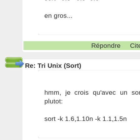
en gros...
Répondre
Cit
Re: Tri Unix (Sort)
hmm, je crois qu'avec un so
plutot:
sort -k 1.6,1.10n -k 1.1,1.5n