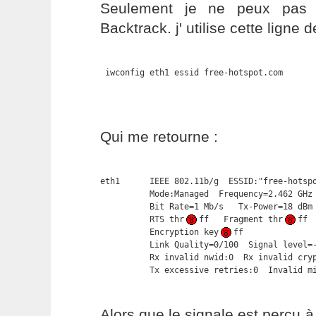
Seulement je ne peux pas 
Backtrack. j' utilise cette lign
 iwconfig eth1 essid free-hotspot.com
Qui me retourne :
eth1      IEEE 802.11b/g  ESSID:"free-hotspo
          Mode:Managed  Frequency=2.462 GHz 
          Bit Rate=1 Mb/s   Tx-Power=18 dBm

          RTS thr
ff   Fragment thr
ff

          Encryption key
ff

          Link Quality=0/100  Signal level=-
          Rx invalid nwid:0  Rx invalid cryp
          Tx excessive retries:0  Invalid m
Alors que le signale est perçu 