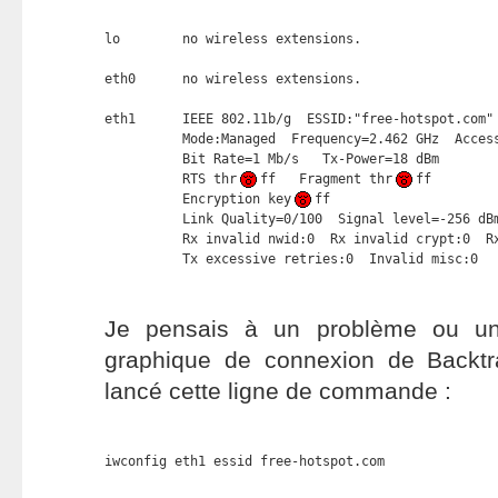
lo        no wireless extensions.

eth0      no wireless extensions.

eth1      IEEE 802.11b/g  ESSID:"free-hotspot.com" 
          Mode:Managed  Frequency=2.462 GHz  Access
          Bit Rate=1 Mb/s   Tx-Power=18 dBm

          RTS thr
ff   Fragment thr
ff

          Encryption key
ff

          Link Quality=0/100  Signal level=-256 dBm
          Rx invalid nwid:0  Rx invalid crypt:0  Rx
          Tx excessive retries:0  Invalid misc:0  
Je pensais à un problème ou un b
graphique de connexion de Backtr
lancé cette ligne de commande :
iwconfig eth1 essid free-hotspot.com