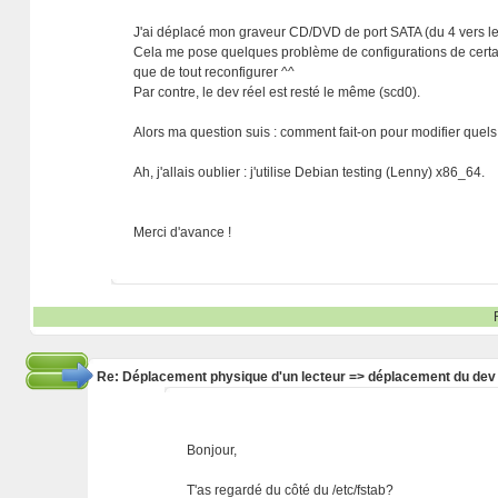
J'ai déplacé mon graveur CD/DVD de port SATA (du 4 vers le 
Cela me pose quelques problème de configurations de certaine
que de tout reconfigurer ^^
Par contre, le dev réel est resté le même (scd0).
Alors ma question suis : comment fait-on pour modifier quels l
Ah, j'allais oublier : j'utilise Debian testing (Lenny) x86_64.
Merci d'avance !
Re: Déplacement physique d'un lecteur => déplacement du dev
Bonjour,
T'as regardé du côté du /etc/fstab?