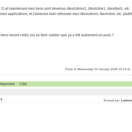
2) et maintenant mes liens sont devenus /dev/cdrom1, /dev/cdrw1, /dev/dvd1, etc.
s applications, et j'aimerais bien retrouver mes /dev/cdrom, /dev/cdrw, etc. plutôt
iens seront créés (ou lui faire oublier que ça a été autrement un jour) ?
Poste le Wednesday 23 January 2008 15:14:11
Répondre
Citer
 ?
Envoyé par:
Ludovi