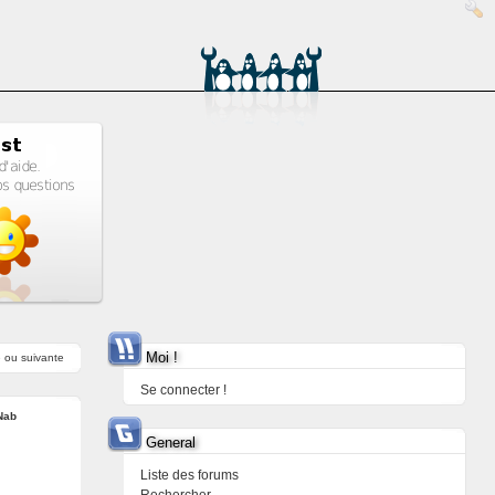
Moi !
e
ou
suivante
Se connecter !
Nab
General
Liste des forums