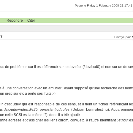
Poste le Friday 1 February 2008 21:17:41
Répondre
Citer
 ?
Envoyé par:
s de problèmes car il est référencé sur le dev réel (/dev/scd0) et non sur un de se
ite à une conversation avec un ami hier ; ayant supposé qu'une recherche des nom
un grep sur etc a porté ses fruits :-)
r, c'est udev qui est responsable de ces liens, et il tient un fichier référençant le
cas
/etc/udev/rules.d/z25_persistent-cd.rules
(Debian Lenny/testing). Apparemmen
e celle SCSI est la même !?), donc il a été ajouté.
nne adresse et d'assigner les liens cdrom, cdrw, etc. à l'autre identifiant ; et tout es