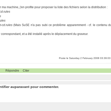
ma machine, j'en profite pour proposer la liste des fichiers selon la distribution :
cd.rules
s
rules
t-cd.rules
(Mais SuSE n'a pas subi ce problème apparemment - cf. le contenu d
r correspondant, et a été installé après le déplacement du graveur.
Poste le Saturday 2 February 2008 03:39:03
Répondre
Citer
ntifier auparavant pour commenter.