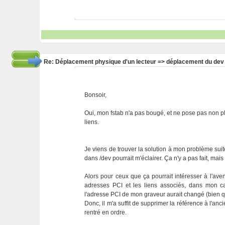
Re: Déplacement physique d'un lecteur => déplacement du dev
Bonsoir,
Oui, mon fstab n'a pas bougé, et ne pose pas non plu
liens.
Je viens de trouver la solution à mon problème su
dans /dev pourrait m'éclairer. Ça n'y a pas fait, mais 
Alors pour ceux que ça pourrait intéresser à l'aveni
adresses PCI et les liens associés, dans mon 
l'adresse PCI de mon graveur aurait changé (bien qu
Donc, il m'a suffit de supprimer la référence à l'ancie
rentré en ordre.