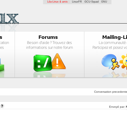
Léa-Linux & amis :
LinuxFR
GCU-Squad
GNU
Conversation
precedent
 ?
Envoyé par: