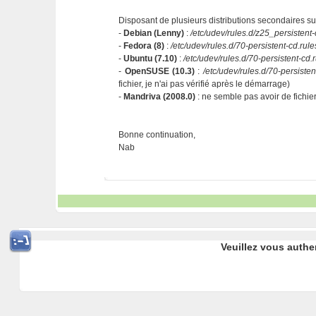
Disposant de plusieurs distributions secondaires sur 
-
Debian (Lenny)
:
/etc/udev/rules.d/z25_persistent-
-
Fedora (8)
:
/etc/udev/rules.d/70-persistent-cd.rule
-
Ubuntu (7.10)
:
/etc/udev/rules.d/70-persistent-cd.
-
OpenSUSE (10.3)
:
/etc/udev/rules.d/70-persisten
fichier, je n'ai pas vérifié après le démarrage)
-
Mandriva (2008.0)
: ne semble pas avoir de fichie
Bonne continuation,
Nab
Veuillez vous authe