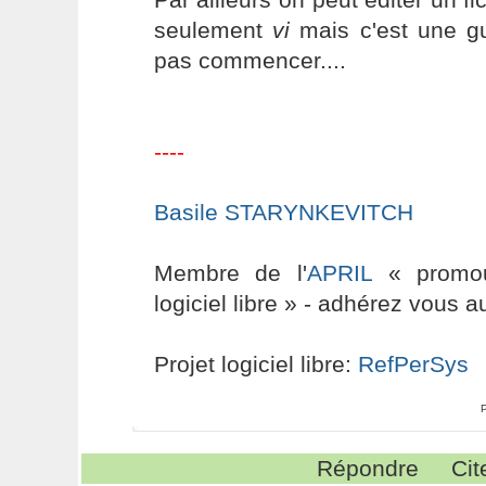
seulement
vi
mais c'est une gu
pas commencer....
----
Basile STARYNKEVITCH
Membre de l'
APRIL
« promouv
logiciel libre » - adhérez vous a
Projet logiciel libre:
RefPerSys
Répondre
Cit