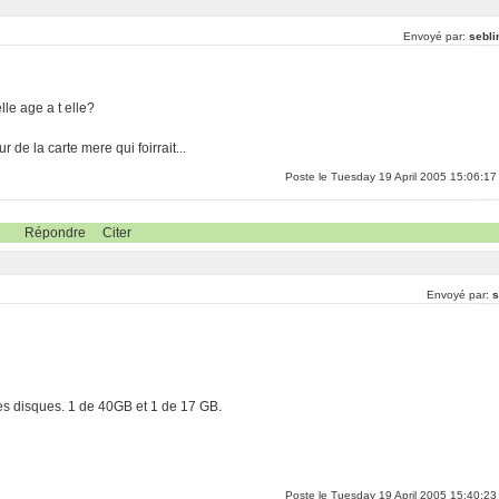
Envoyé par:
sebli
lle age a t elle?
r de la carte mere qui foirrait...
Poste le Tuesday 19 April 2005 15:06:17
Répondre
Citer
Envoyé par:
s
es disques. 1 de 40GB et 1 de 17 GB.
Poste le Tuesday 19 April 2005 15:40:23