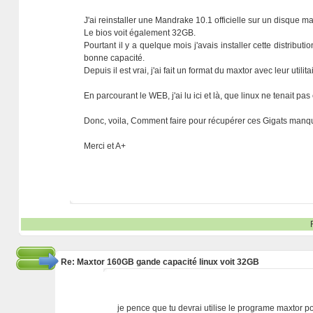
J'ai reinstaller une Mandrake 10.1 officielle sur un disque
Le bios voit également 32GB.
Pourtant il y a quelque mois j'avais installer cette distrib
bonne capacité.
Depuis il est vrai, j'ai fait un format du maxtor avec leur uti
En parcourant le WEB, j'ai lu ici et là, que linux ne tenait p
Donc, voila, Comment faire pour récupérer ces Gigats manq
Merci et A+
Re: Maxtor 160GB gande capacité linux voit 32GB
je pence que tu devrai utilise le programe maxtor pou