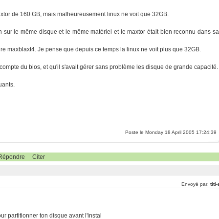
 maxtor de 160 GB, mais malheureusement linux ne voit que 32GB.
ution sur le même disque et le même matériel et le maxtor était bien reconnu dans sa
litaire maxblaxt4. Je pense que depuis ce temps la linux ne voit plus que 32GB.
as compte du bios, et qu'il s'avait gérer sans problème les disque de grande capacité.
uants.
Poste le Monday 18 April 2005 17:24:39
Répondre
Citer
Envoyé par:
titi
r partitionner ton disque avant l'instal