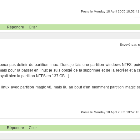
Poste le Monday 18 April 2005 18:52:41
Répondre
Citer
Envoyé par:
s
 peux pas définir de partition linux. Donc je fais une partition windows NTFS, pui
on, mais pour la passer en linux je suis obligé de la supprimer et de la recréer et a c
oyait bien la partition NTFS en 137 GB.:-(
n linux avec partition magic v8, mais là, au bout d'un momment partition magic s
Poste le Monday 18 April 2005 19:52:13
Répondre
Citer