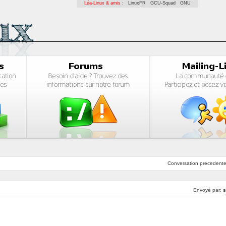
Léa-Linux & amis :
LinuxFR
GCU-Squad
GNU
Conversation
precedent
Envoyé par:
s