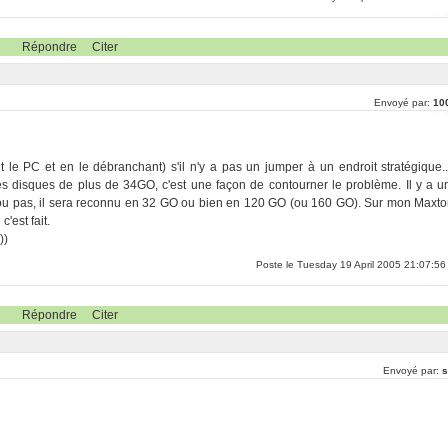
Répondre
Citer
Envoyé par:
10
 le PC et en le débranchant) s'il n'y a pas un jumper à un endroit stratégique..
 disques de plus de 34GO, c'est une façon de contourner le problème. Il y a u
 ou pas, il sera reconnu en 32 GO ou bien en 120 GO (ou 160 GO). Sur mon Maxto
est fait.
))
Poste le Tuesday 19 April 2005 21:07:56
Répondre
Citer
Envoyé par:
s