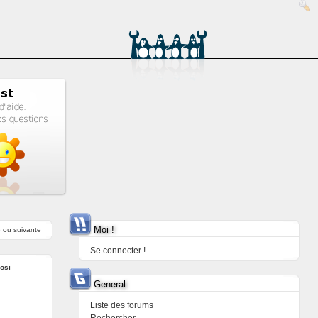
Moi !
e
ou
suivante
Se connecter !
osi
General
Liste des forums