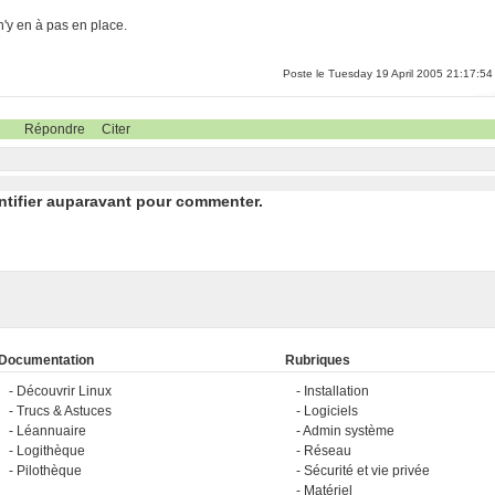
n'y en à pas en place.
Poste le Tuesday 19 April 2005 21:17:54
Répondre
Citer
ntifier auparavant pour commenter.
Documentation
Rubriques
Découvrir Linux
Installation
Trucs & Astuces
Logiciels
Léannuaire
Admin système
Logithèque
Réseau
Pilothèque
Sécurité et vie privée
Matériel