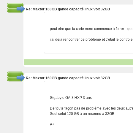
Re: Maxtor 160GB gande capacité linux voit 32GB
peut etre que ta carte mere commence à foirer... que
j'ai déjà rencontrer ce problème et c'était le controleu
Re: Maxtor 160GB gande capacité linux voit 32GB
Gigabyte GA-8IHXP 3 ans
De toute façon pas de problème avec les deux autr
Seul celui 120 GB à un reconnu à 32GB
A+