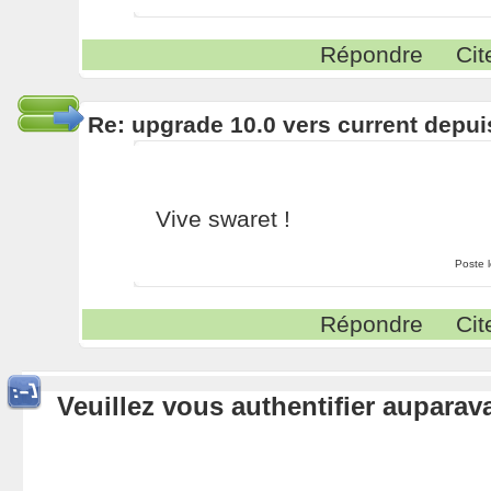
Répondre
Cit
Re: upgrade 10.0 vers current depui
Vive swaret !
Poste 
Répondre
Cit
Veuillez vous authentifier aupara