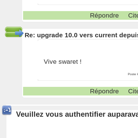
Répondre
Cit
Re: upgrade 10.0 vers current depui
Vive swaret !
Poste 
Répondre
Cit
Veuillez vous authentifier aupara