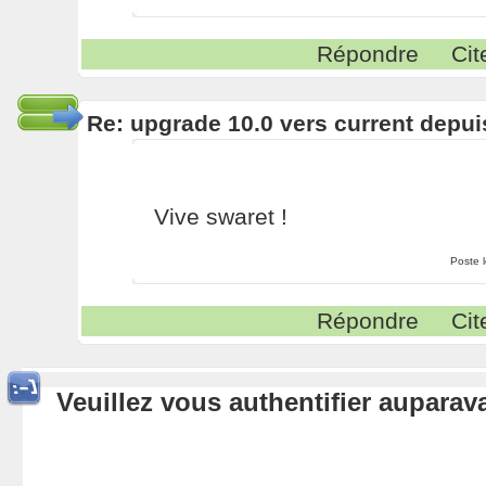
Répondre
Cit
Re: upgrade 10.0 vers current depui
Vive swaret !
Poste 
Répondre
Cit
Veuillez vous authentifier aupara