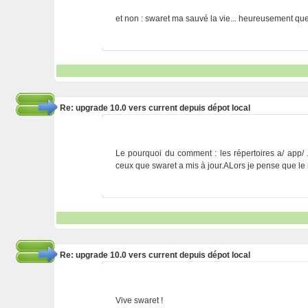
et non : swaret ma sauvé la vie... heureusement que j
Re: upgrade 10.0 vers current depuis dépot local
Le pourquoi du comment : les répertoires a/ app/
ceux que swaret a mis à jour.ALors je pense que le m
Re: upgrade 10.0 vers current depuis dépot local
Vive swaret !