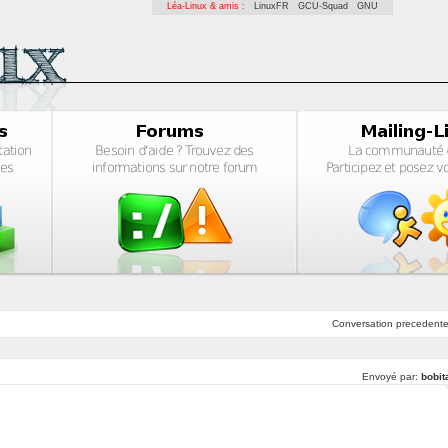
Léa-Linux & amis :
LinuxFR
GCU-Squad
GNU
Conversation
precedent
Envoyé par:
bobit