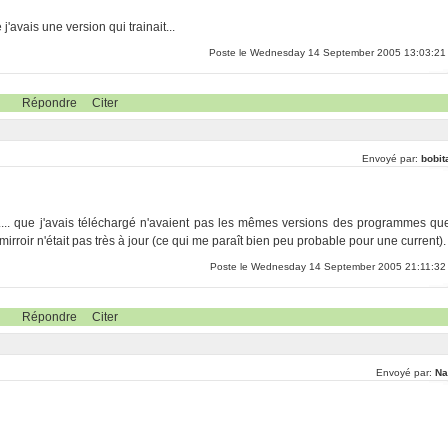
'avais une version qui trainait...
Poste le Wednesday 14 September 2005 13:03:21
Répondre
Citer
Envoyé par:
bobit
 .... que j'avais téléchargé n'avaient pas les mêmes versions des programmes qu
irroir n'était pas très à jour (ce qui me paraît bien peu probable pour une current).
Poste le Wednesday 14 September 2005 21:11:32
Répondre
Citer
Envoyé par:
Na