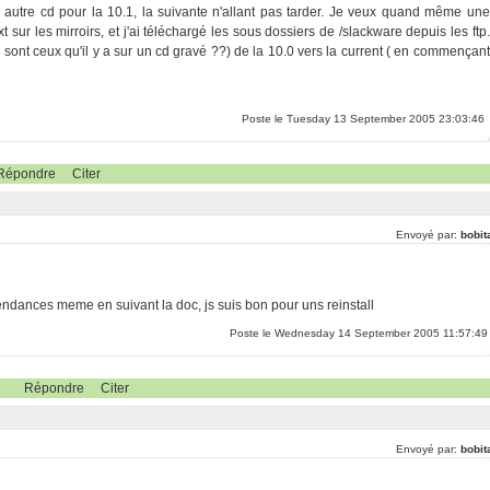
 un autre cd pour la 10.1, la suivante n'allant pas tarder. Je veux quand même une
t sur les mirroirs, et j'ai téléchargé les sous dossiers de /slackware depuis les ftp.
sont ceux qu'il y a sur un cd gravé ??) de la 10.0 vers la current ( en commençant
Poste le Tuesday 13 September 2005 23:03:46
Répondre
Citer
Envoyé par:
bobit
ndances meme en suivant la doc, js suis bon pour uns reinstall
Poste le Wednesday 14 September 2005 11:57:49
Répondre
Citer
Envoyé par:
bobit