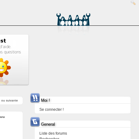
Moi !
e
ou
suivante
Se connecter !
avu
General
Liste des forums