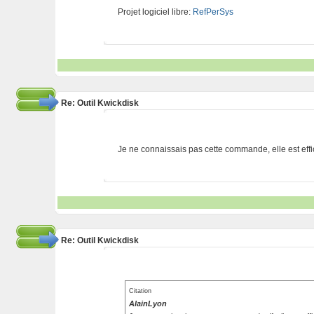
Projet logiciel libre:
RefPerSys
Re: Outil Kwickdisk
Je ne connaissais pas cette commande, elle est effi
Re: Outil Kwickdisk
Citation
AlainLyon