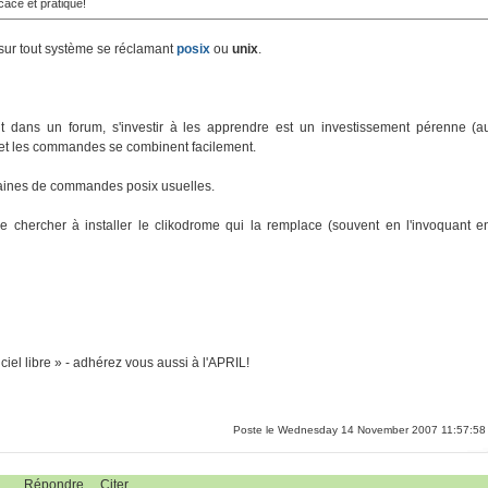
ficace et pratique!
r sur tout système se réclamant
posix
ou
unix
.
 dans un forum, s'investir à les apprendre est un investissement pérenne (a
 et les commandes se combinent facilement.
aines de commandes posix usuelles.
hercher à installer le clikodrome qui la remplace (souvent en l'invoquant e
ciel libre » - adhérez vous aussi à l'APRIL!
Poste le Wednesday 14 November 2007 11:57:58
Répondre
Citer