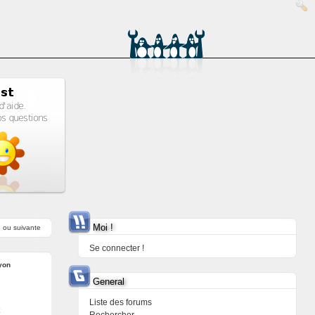
Moi !
e
ou
suivante
Se connecter !
yon
General
Liste des forums