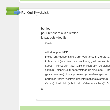
Re: Outil Kwickdisk
bonjour,
pour repondre à ta question
le paquets kdeutils
Citation
utilitaires pour KDE.
Inclut : ark (gestionnaire d'archives tar/gzip) ; kcalc (ca
kcharselect (sélecteur de caractères) ; kdepasswd (c
kdessh (frontal ssh) ; kdf (afficher l'utilisation de disqu
simple) ; kfloppy (outil de formatage de disquette) ; khe
(prise de notes) ; klaptopdaemon (contrôle et gestion d
portables ; ksim (contrôle des informations système) 
tâches) ; kwikdisk (utilitaire de médias amovibles)^^D-
a+