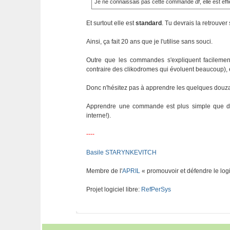
Je ne connaissais pas cette commande
df
, elle est ef
Et surtout elle est
standard
. Tu devrais la retrouve
Ainsi, ça fait 20 ans que je l'utilise sans souci.
Outre que les commandes s'expliquent facilement
contraire des clikodromes qui évoluent beaucoup),
Donc n'hésitez pas à apprendre les quelques douz
Apprendre une commande est plus simple que de c
interne!).
----
Basile STARYNKEVITCH
Membre de l'
APRIL
« promouvoir et défendre le logi
Projet logiciel libre:
RefPerSys