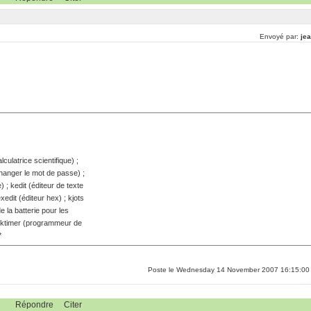
Envoyé par:
jea
lculatrice scientifique) ;
hanger le mot de passe) ;
e) ; kedit (éditeur de texte
xedit (éditeur hex) ; kjots
e la batterie pour les
; ktimer (programmeur de
*
Poste le Wednesday 14 November 2007 16:15:00
Répondre
Citer