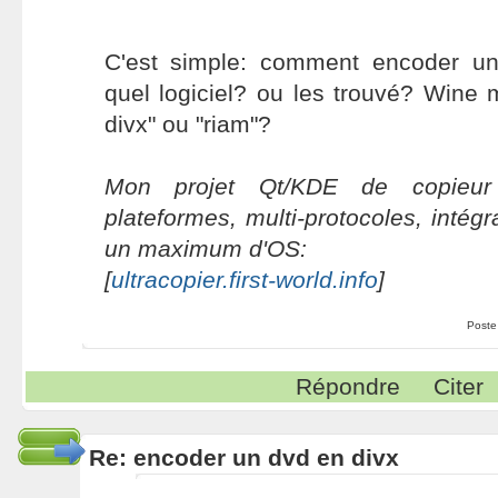
C'est simple: comment encoder u
quel logiciel? ou les trouvé? Wine m
divx" ou "riam"?
Mon projet Qt/KDE de copieur 
plateformes, multi-protocoles, intég
un maximum d'OS:
[
ultracopier.first-world.info
]
Poste
Répondre
Citer
Re: encoder un dvd en divx