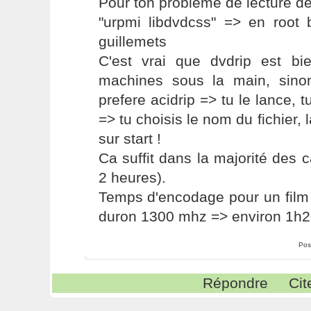
Pour ton probleme de lecture d
"urpmi libdvdcss" => en root 
guillemets
C'est vrai que dvdrip est bi
machines sous la main, sino
prefere acidrip => tu le lance, t
=> tu choisis le nom du fichier, 
sur start !
Ca suffit dans la majorité des 
2 heures).
Temps d'encodage pour un film
duron 1300 mhz => environ 1h2
Pos
Répondre
Cit