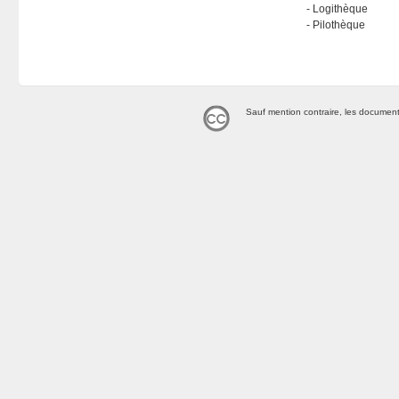
Logithèque
Pilothèque
Sauf mention contraire, les document