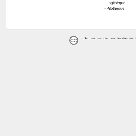
Logithèque
Pilothèque
Sauf mention contraire, les document