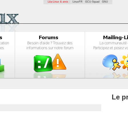
Léa-Linux & amis :
LinuxFR
GCU-Squad
GNU
Le pr