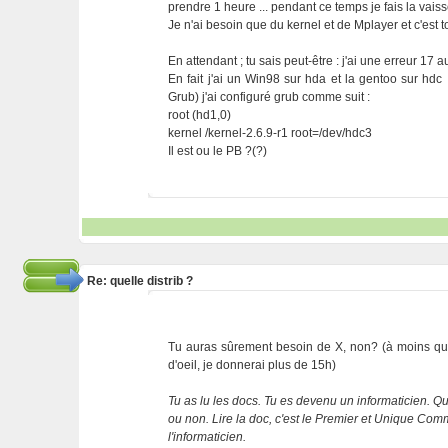
prendre 1 heure ... pendant ce temps je fais la vaisse
Je n'ai besoin que du kernel et de Mplayer et c'est tout
En attendant ; tu sais peut-être : j'ai une erreur 17
En fait j'ai un Win98 sur hda et la gentoo sur hd
Grub) j'ai configuré grub comme suit :
root (hd1,0)
kernel /kernel-2.6.9-r1 root=/dev/hdc3
Il est ou le PB ?(?)
Re: quelle distrib ?
Tu auras sûrement besoin de X, non? (à moins que 
d'oeil, je donnerai plus de 15h)
Tu as lu les docs. Tu es devenu un informaticien. Que
ou non. Lire la doc, c'est le Premier et Unique C
l'informaticien.