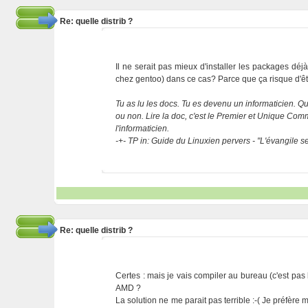
Re: quelle distrib ?
Il ne serait pas mieux d'installer les packages dé
chez gentoo) dans ce cas? Parce que ça risque d'ê
Tu as lu les docs. Tu es devenu un informaticien. Que
ou non. Lire la doc, c'est le Premier et Unique C
l'informaticien.
-+- TP in: Guide du Linuxien pervers - "L'évangile 
Re: quelle distrib ?
Certes : mais je vais compiler au bureau (c'est pa
AMD ?
La solution ne me parait pas terrible :-( Je préfèr