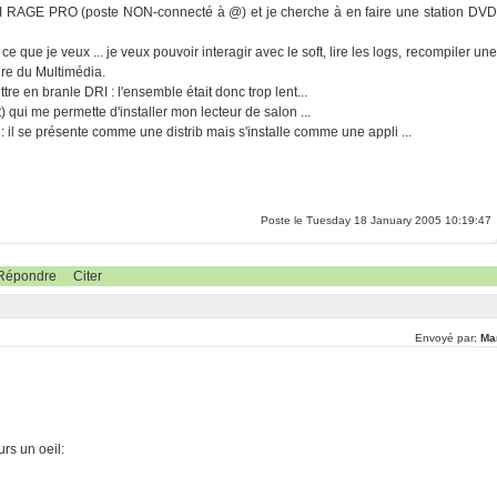
ATI RAGE PRO (poste NON-connecté à @) et je cherche à en faire une station DVD
 que je veux ... je veux pouvoir interagir avec le soft, lire les logs, recompiler une
aire du Multimédia.
 en branle DRI : l'ensemble était donc trop lent...
ut) qui me permette d'installer mon lecteur de salon ...
il se présente comme une distrib mais s'installe comme une appli ...
Poste le Tuesday 18 January 2005 10:19:47
Répondre
Citer
Envoyé par:
Ma
urs un oeil: