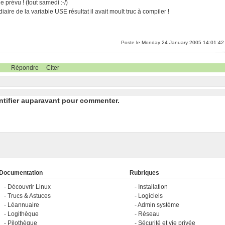
 prévu ! (tout samedi :-/)
iaire de la variable USE résultat il avait moult truc à compiler !
Poste le Monday 24 January 2005 14:01:42
Répondre
Citer
ntifier auparavant pour commenter.
Documentation
Rubriques
Découvrir Linux
Installation
Trucs & Astuces
Logiciels
Léannuaire
Admin système
Logithèque
Réseau
Pilothèque
Sécurité et vie privée