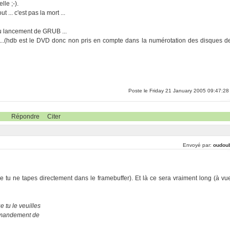
lle ;-).
 ... c'est pas la mort ...
 au lancement de GRUB ...
c ...(hdb est le DVD donc non pris en compte dans la numérotation des disques d
Poste le Friday 21 January 2005 09:47:28
Répondre
Citer
Envoyé par:
oudou
tu ne tapes directement dans le framebuffer). Et là ce sera vraiment long (à vu
 tu le veuilles
ommandement de