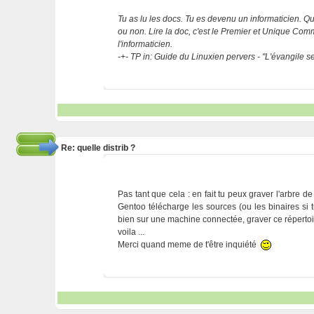
Tu as lu les docs. Tu es devenu un informaticien. Que
ou non. Lire la doc, c'est le Premier et Unique C
l'informaticien.
-+- TP in: Guide du Linuxien pervers - "L'évangile 
Re: quelle distrib ?
Pas tant que cela : en fait tu peux graver l'arbre de
Gentoo télécharge les sources (ou les binaires si tu l
bien sur une machine connectée, graver ce répertoir
voila ...
Merci quand meme de t'être inquiété