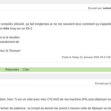
Envoyé par:
oudou
jà compilés (désolé, ça fait longtemps je ne me souvient plus comment ça s'appell
tre
très
long sur un K6-2
 tu le veuilles
ommandement de
selon St Thomas"
Poste le Friday 21 January 2005 09:17:08
Répondre
Citer
Envoyé par:
s bien, hein ?) sur un intel avec mes CFLAGS de ma machine (P4) puis déployer su
e m'armer de patience : la compil du kernel me prend 2 heures celle de Mplayer va m