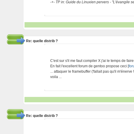
-+- TP in: Guide du Linuxien pervers - "L'évangile 
Re: quelle distrib ?
C'est sur s'il me faut compiler X j'ai le temps de faire
En fait l'excellent forum de gentoo propose ceci [
for
... attaquer le framebuffer ('fallait pas qu'il m'énerve !,
voila ...
Re: quelle distrib ?