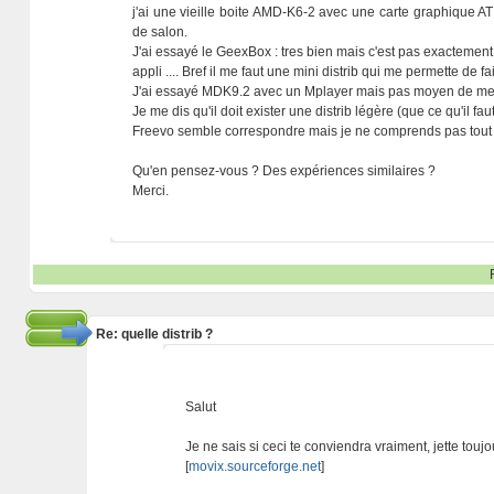
j'ai une vieille boite AMD-K6-2 avec une carte graphique 
de salon.
J'ai essayé le GeexBox : tres bien mais c'est pas exactement ce
appli .... Bref il me faut une mini distrib qui me permette de f
J'ai essayé MDK9.2 avec un Mplayer mais pas moyen de mettre
Je me dis qu'il doit exister une distrib légère (que ce qu'il fa
Freevo semble correspondre mais je ne comprends pas tout : 
Qu'en pensez-vous ? Des expériences similaires ?
Merci.
Re: quelle distrib ?
Salut
Je ne sais si ceci te conviendra vraiment, jette toujo
[
movix.sourceforge.net
]