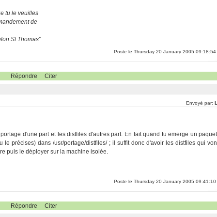
 tu le veuilles
ommandement de
selon St Thomas"
Poste le Thursday 20 January 2005 09:18:54
Répondre
Citer
Envoyé par:
 portage d'une part et les distfiles d'autres part. En fait quand tu emerge un paquet
e précises) dans /usr/portage/distfiles/ ; il suffit donc d'avoir les distfiles qui von
e puis le déployer sur la machine isolée.
Poste le Thursday 20 January 2005 09:41:10
Répondre
Citer