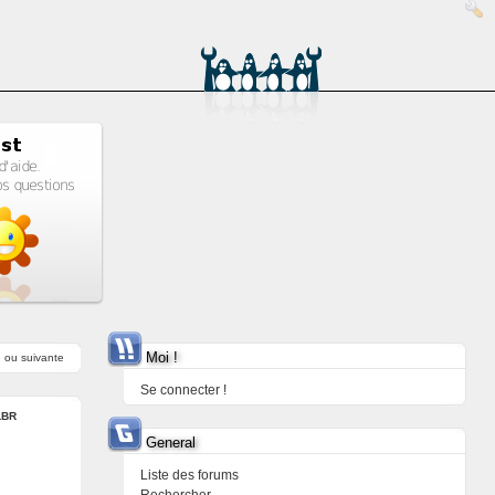
Moi !
e
ou
suivante
Se connecter !
LBR
General
Liste des forums