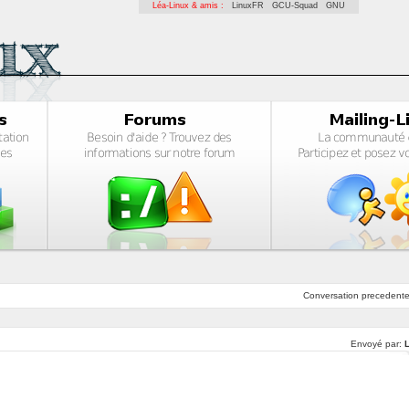
Léa-Linux & amis :
LinuxFR
GCU-Squad
GNU
Conversation
precedent
Envoyé par: