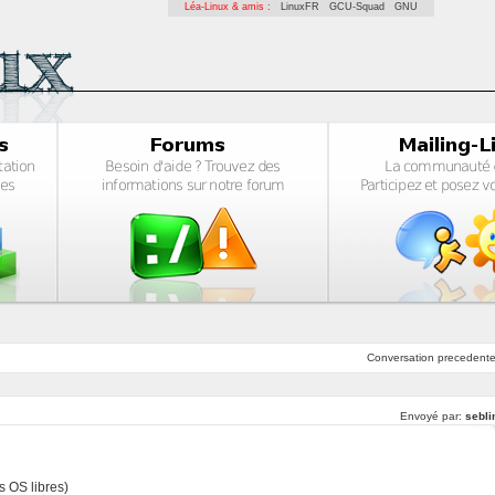
Léa-Linux & amis :
LinuxFR
GCU-Squad
GNU
Conversation
precedent
Envoyé par:
sebli
s OS libres)