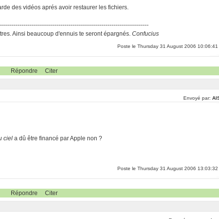
rde des vidéos aprés avoir restaurer les fichiers.
-----------------------------------------------------------------------------
res. Ainsi beaucoup d'ennuis te seront épargnés.
Confucius
Poste le Thursday 31 August 2006 10:06:41
Répondre
Citer
Envoyé par:
Al
 ciel
a dû être financé par Apple non ?
Poste le Thursday 31 August 2006 13:03:32
Répondre
Citer