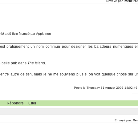
Envoyé par:
menelran
iel
a dû être financé par Apple non
d est pratiquement un nom commun pour désigner les baladeurs numériques e
e belle pub dans
The Island
.
 entre autre de ssh, mais je ne me souviens plus si on voit quelque chose sur u
Poste le Thursday 31 August 2006 14:02:46
Répondre
Citer
Envoyé par:
Re