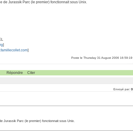
 de Jurassik Parc (le premier) fonctionnait sous Unix.
EL
rg
]
.famillecollet.com
]
Poste le Thursday 31 August 2006 16:59:19
Répondre
Citer
Envoyé par:
D
e Jurassik Parc (le premier) fonctionnait sous Unix.