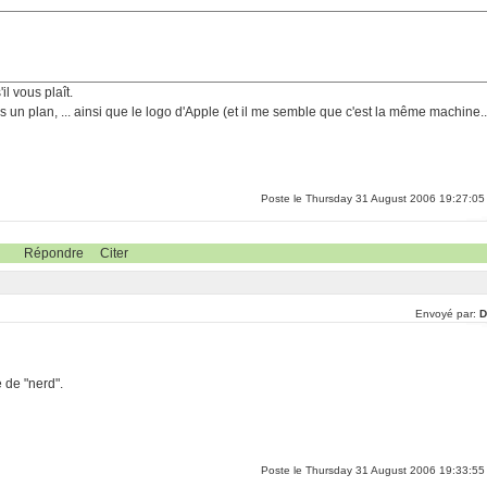
'il vous plaît.
s un plan, ... ainsi que le logo d'Apple (et il me semble que c'est la même machine..
Poste le Thursday 31 August 2006 19:27:05
Répondre
Citer
Envoyé par:
D
e de "nerd".
Poste le Thursday 31 August 2006 19:33:55