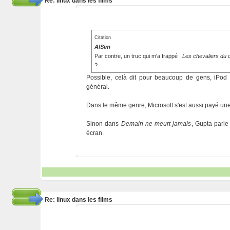
Re: linux dans les films
Citation
AlSim
Par contre, un truc qui m'a frappé :
Les chevaliers du c
?
Possible, celà dit pour beaucoup de gens, iPo
général.
Dans le même genre, Microsoft s'est aussi payé un
Sinon dans
Demain ne meurt jamais
, Gupta parle
écran.
Re: linux dans les films