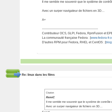
Il me semble me souvenir que le système de contrôle
Avec un surper navigateur de fichiers en 3D....
A+
--------------------------------------------------------
Contributeur OCS, GLPI, Fedora, RpmFusion et EP
La communauté française Fedora : [
www.fedora-fr.o
D'autres RPM pour Fedora, RHEL et CentOS : [
blog
Re: linux dans les films
Citation
RemiC
Il me semble me souvenir que le système de contrôle d
Avec un surper navigateur de fichiers en 3D....