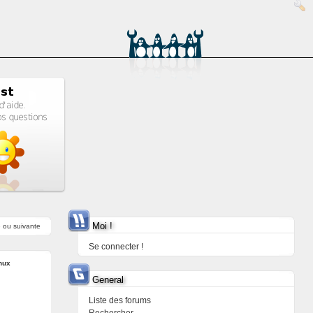
Moi !
e
ou
suivante
Se connecter !
nux
General
Liste des forums