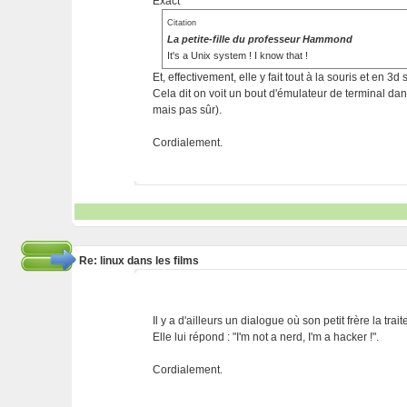
Exact
Citation
La petite-fille du professeur Hammond
It's a Unix system ! I know that !
Et, effectivement, elle y fait tout à la souris et en 3d s
Cela dit on voit un bout d'émulateur de terminal dan
mais pas sûr).
Cordialement.
Re: linux dans les films
Il y a d'ailleurs un dialogue où son petit frère la trait
Elle lui répond : "I'm not a nerd, I'm a hacker !".
Cordialement.