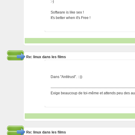
:-)
Software is like sex !
It's better when it's Free !
Re: linux dans les films
Dans "Antitrust". :-))
---------------------------------------------------------------------
Exige beaucoup de toi-même et attends peu des aut
Re: linux dans les films