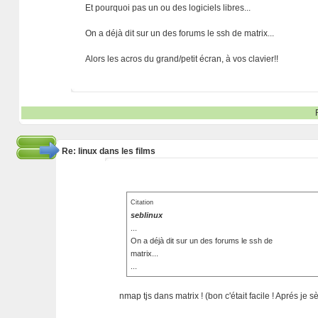
Et pourquoi pas un ou des logiciels libres...
On a déjà dit sur un des forums le ssh de matrix...
Alors les acros du grand/petit écran, à vos clavier!!
Re: linux dans les films
Citation
seblinux
...
On a déjà dit sur un des forums le ssh de
matrix...
...
nmap tjs dans matrix ! (bon c'était facile ! Aprés je sè