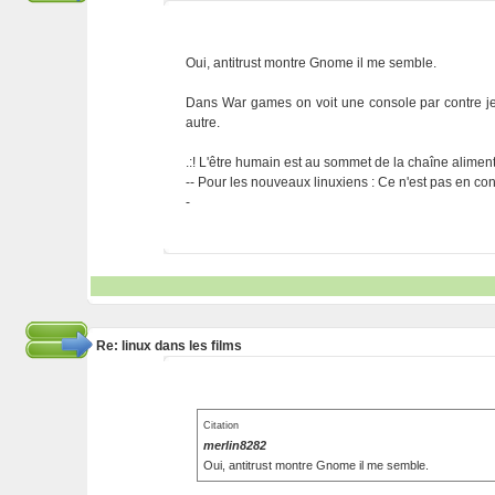
Oui, antitrust montre Gnome il me semble.
Dans War games on voit une console par contre je ne
autre.
.:! L'être humain est au sommet de la chaîne alimentai
-- Pour les nouveaux linuxiens : Ce n'est pas en cont
-
Re: linux dans les films
Citation
merlin8282
Oui, antitrust montre Gnome il me semble.