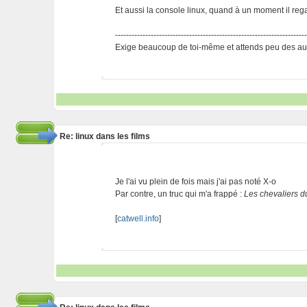
Et aussi la console linux, quand à un moment il rega
---------------------------------------------------------------------
Exige beaucoup de toi-même et attends peu des aut
Re: linux dans les films
Je l'ai vu plein de fois mais j'ai pas noté X-o
Par contre, un truc qui m'a frappé :
Les chevaliers du
[
catwell.info
]