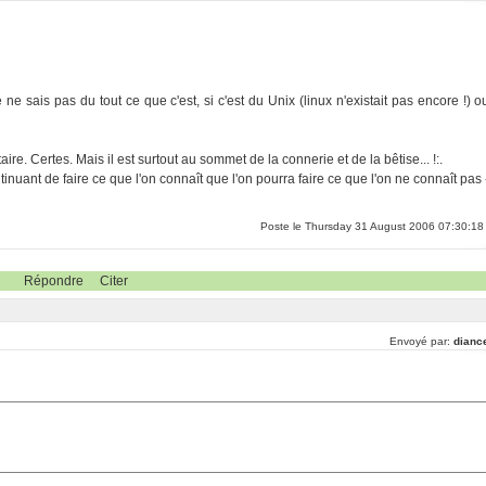
 sais pas du tout ce que c'est, si c'est du Unix (linux n'existait pas encore !) o
re. Certes. Mais il est surtout au sommet de la connerie et de la bêtise... !:.
inuant de faire ce que l'on connaît que l'on pourra faire ce que l'on ne connaît pas 
Poste le Thursday 31 August 2006 07:30:18
Répondre
Citer
Envoyé par:
dianc