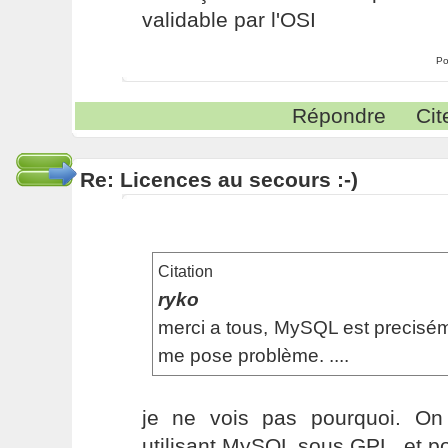
validable par l'OSI
Po
Répondre
Cit
Re: Licences au secours :-)
Citation
ryko
merci a tous, MySQL est precisém
me pose problème. ....
je ne vois pas pourquoi. On
utilisant MySQL sous GPL, et p