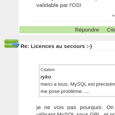
validable par l'OSI
Po
Répondre
Cit
Re: Licences au secours :-)
Citation
ryko
merci a tous, MySQL est precisém
me pose problème. ....
je ne vois pas pourquoi. On
utilisant MySQL sous GPL, et p