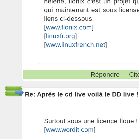
hélène, flonix c'est un projet 
qui maintenant est sous license 
liens ci-dessous.
[
www.flonix.com
]
[
linuxfr.org
]
[
www.linuxfrench.net
]
Répondre
Cit
Re: Après le cd live voilà le DD live !
Surtout sous une licence floue !
[
www.wordit.com
]