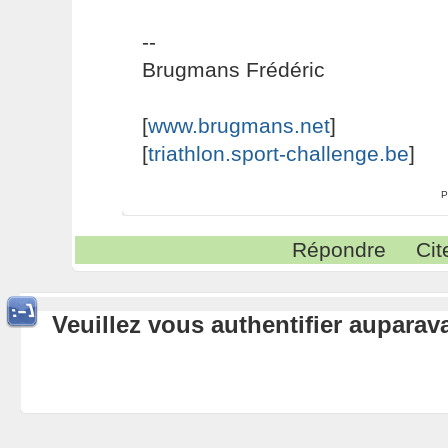
--
Brugmans Frédéric
[
www.brugmans.net
]
[
triathlon.sport-challenge.be
]
P
Répondre
Cit
Veuillez vous authentifier aupara