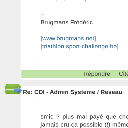
--
Brugmans Frédéric
[
www.brugmans.net
]
[
triathlon.sport-challenge.be
]
Répondre
Cit
Re: CDI - Admin Systeme / Reseau
smic ? plus mal payé que chez
jamais cru ça possible (!) mêm