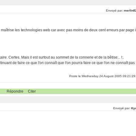
Envoyé par:
merlin8
z maîtrise les technologies web car avec pas moins de deux cent erreurs par page i
re. Certes. Mais il est surtout au sommet de la connerie et de la bêtise... !:.
inuant de faire ce que l'on connaît que l'on pourra faire ce que l'on ne connaît pas 
Poste le Wednesday 24 August 2005 09:21:29
Répondre
Citer
Envoyé par:
Ky