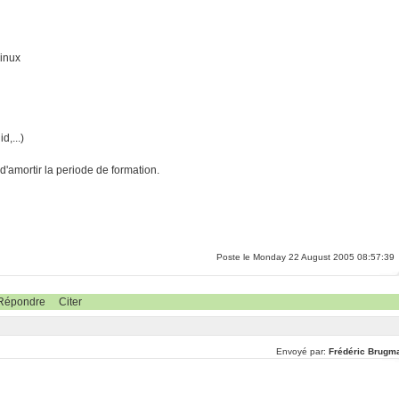
Linux
d,...)
'amortir la periode de formation.
Poste le Monday 22 August 2005 08:57:39
Répondre
Citer
Envoyé par:
Frédéric Brugm