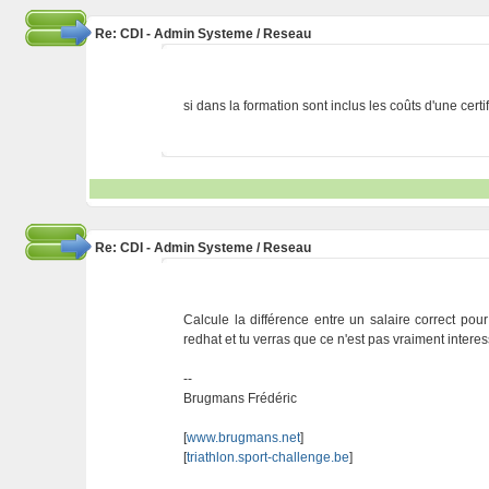
Re: CDI - Admin Systeme / Reseau
si dans la formation sont inclus les coûts d'une certi
Re: CDI - Admin Systeme / Reseau
Calcule la différence entre un salaire correct pour
redhat et tu verras que ce n'est pas vraiment intere
--
Brugmans Frédéric
[
www.brugmans.net
]
[
triathlon.sport-challenge.be
]