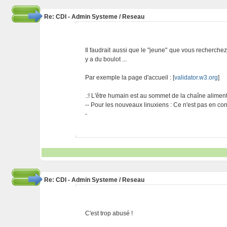
Re: CDI - Admin Systeme / Reseau
Il faudrait aussi que le "jeune" que vous recherche
y a du boulot ...
Par exemple la page d'accueil : [
validator.w3.org
]
.:! L'être humain est au sommet de la chaîne alimentai
-- Pour les nouveaux linuxiens : Ce n'est pas en cont
-
Re: CDI - Admin Systeme / Reseau
C'est trop abusé !