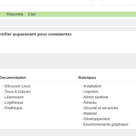
Répondre
Citer
ntifier auparavant pour commenter.
Documentation
Rubriques
Découvrir Linux
Installation
Trucs & Astuces
Logiciels
Léannuaire
Admin système
Logithèque
Réseau
Pilothèque
Sécurité et vie privée
Matériel
Développement
Environnements graphique