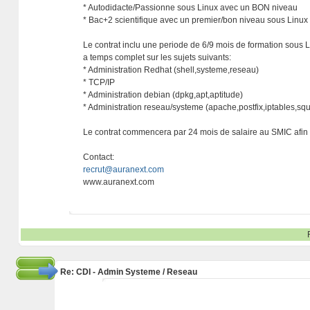
* Autodidacte/Passionne sous Linux avec un BON niveau
* Bac+2 scientifique avec un premier/bon niveau sous Linux
Le contrat inclu une periode de 6/9 mois de formation sous 
a temps complet sur les sujets suivants:
* Administration Redhat (shell,systeme,reseau)
* TCP/IP
* Administration debian (dpkg,apt,aptitude)
* Administration reseau/systeme (apache,postfix,iptables,squi
Le contrat commencera par 24 mois de salaire au SMIC afin d
Contact:
recrut@auranext.com
www.auranext.com
Re: CDI - Admin Systeme / Reseau