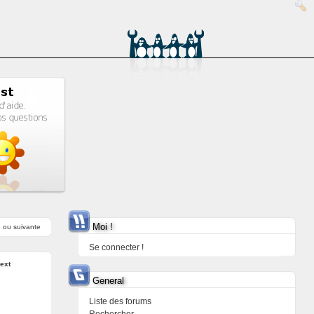
Moi !
e
ou
suivante
Se connecter !
ext
General
Liste des forums