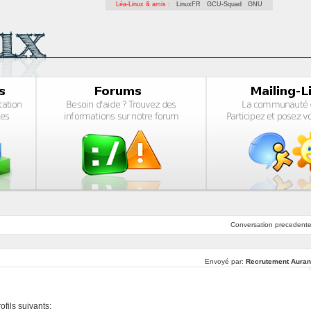
Léa-Linux & amis :
LinuxFR
GCU-Squad
GNU
Conversation
precedent
Envoyé par:
Recrutement Auran
fils suivants: