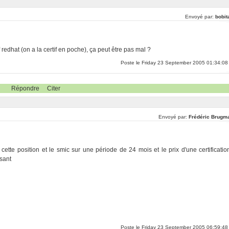
Envoyé par:
bobit
f redhat (on a la certif en poche), ça peut être pas mal ?
Poste le Friday 23 September 2005 01:34:08
Répondre
Citer
Envoyé par:
Frédéric Brugm
 cette position et le smic sur une période de 24 mois et le prix d'une certificatio
ssant
Poste le Friday 23 September 2005 06:59:48