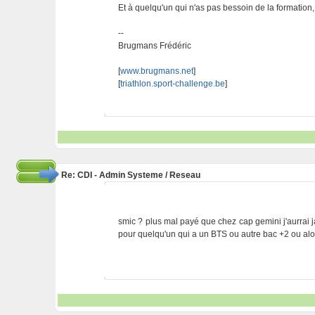
Et à quelqu'un qui n'as pas bessoin de la formation
--
Brugmans Frédéric
[
www.brugmans.net
]
[
triathlon.sport-challenge.be
]
Re: CDI - Admin Systeme / Reseau
smic ? plus mal payé que chez cap gemini j'aurrai 
pour quelqu'un qui a un BTS ou autre bac +2 ou alo