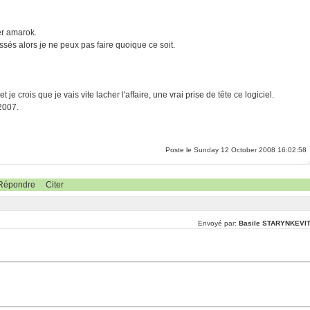
ler amarok.
ssés alors je ne peux pas faire quoique ce soit.
je crois que je vais vite lacher l'affaire, une vrai prise de tête ce logiciel.
 2007.
Poste le Sunday 12 October 2008 16:02:58
Répondre
Citer
Envoyé par:
Basile STARYNKEVI