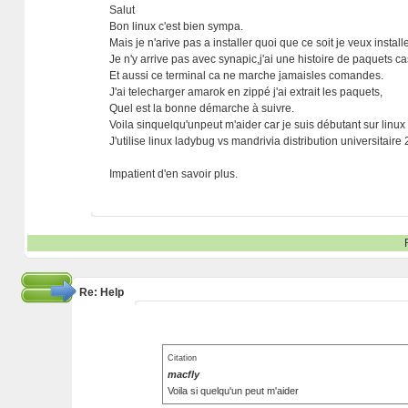
Salut
Bon linux c'est bien sympa.
Mais je n'arive pas a installer quoi que ce soit je veux instal
Je n'y arrive pas avec synapic,j'ai une histoire de paquets ca
Et aussi ce terminal ca ne marche jamaisles comandes.
J'ai telecharger amarok en zippé j'ai extrait les paquets,
Quel est la bonne démarche à suivre.
Voila sinquelqu'unpeut m'aider car je suis débutant sur linux et 
J'utilise linux ladybug vs mandrivia distribution universitaire
Impatient d'en savoir plus.
Re: Help
Citation
macfly
Voila si quelqu'un peut m'aider