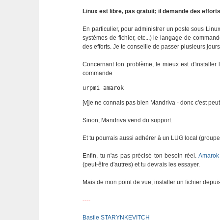
Linux est libre, pas gratuit; il demande des effor
En particulier, pour administrer un poste sous Linu
systèmes de fichier, etc...) le langage de comma
des efforts. Je te conseille de passer plusieurs jours 
Concernant ton problème, le mieux est d'installer 
commande
urpmi amarok
[v]je ne connais pas bien Mandriva - donc c'est pe
Sinon, Mandriva vend du support.
Et tu pourrais aussi adhérer à un LUG local (groupe
Enfin, tu n'as pas précisé ton besoin réel.
Amarok
(peut-être d'autres) et tu devrais les essayer.
Mais de mon point de vue, installer un fichier depui
----
Basile STARYNKEVITCH