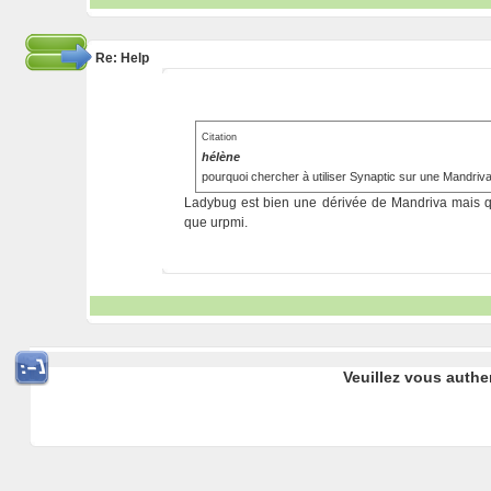
Re: Help
Citation
hélène
pourquoi chercher à utiliser Synaptic sur une Mandriv
Ladybug est bien une dérivée de Mandriva mais qui 
que urpmi.
Veuillez vous authe