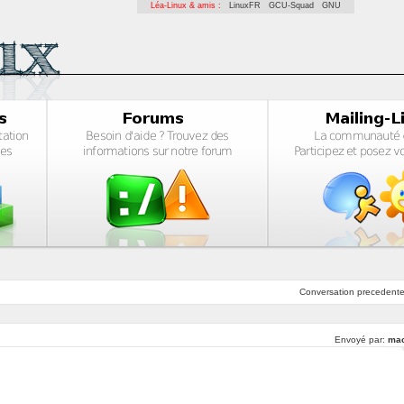
Léa-Linux & amis :
LinuxFR
GCU-Squad
GNU
Conversation
precedent
Envoyé par:
mac