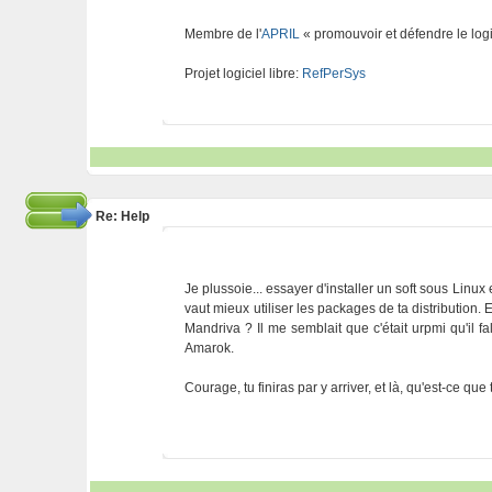
Membre de l'
APRIL
« promouvoir et défendre le logi
Projet logiciel libre:
RefPerSys
Re: Help
Je plussoie... essayer d'installer un soft sous Linux e
vaut mieux utiliser les packages de ta distribution. E
Mandriva ? Il me semblait que c'était urpmi qu'il fal
Amarok.
Courage, tu finiras par y arriver, et là, qu'est-ce que 