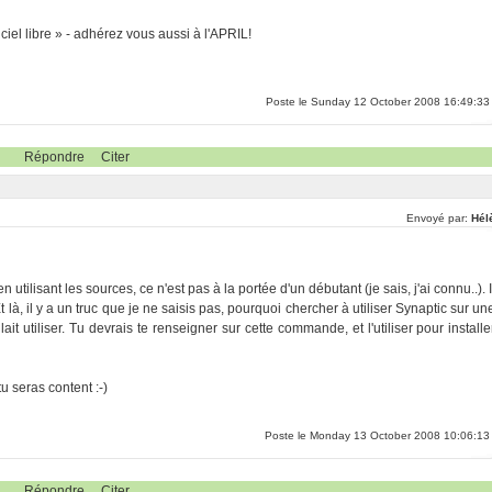
ciel libre » - adhérez vous aussi à l'APRIL!
Poste le Sunday 12 October 2008 16:49:33
Répondre
Citer
Envoyé par:
Hél
n utilisant les sources, ce n'est pas à la portée d'un débutant (je sais, j'ai connu..). I
t là, il y a un truc que je ne saisis pas, pourquoi chercher à utiliser Synaptic sur un
lait utiliser. Tu devrais te renseigner sur cette commande, et l'utiliser pour installe
tu seras content :-)
Poste le Monday 13 October 2008 10:06:13
Répondre
Citer