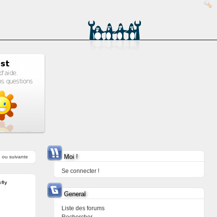
Moi !
e
ou
suivante
Se connecter !
fly
General
Liste des forums