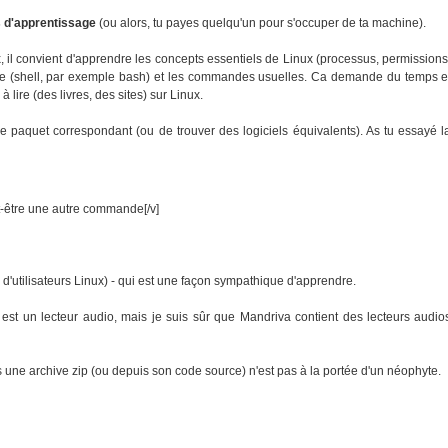
ts d'apprentissage
(ou alors, tu payes quelqu'un pour s'occuper de ta machine).
x, il convient d'apprendre les concepts essentiels de Linux (processus, permissions
nde (shell, par exemple bash) et les commandes usuelles. Ca demande du temps e
à lire (des livres, des sites) sur Linux.
le paquet correspondant (ou de trouver des logiciels équivalents). As tu essayé l
ut-être une autre commande[/v]
 d'utilisateurs Linux) - qui est une façon sympathique d'apprendre.
est un lecteur audio, mais je suis sûr que Mandriva contient des lecteurs audio
s une archive zip (ou depuis son code source) n'est pas à la portée d'un néophyte.