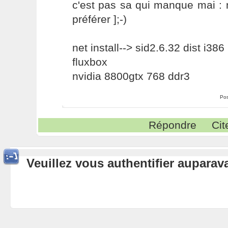
c'est pas sa qui manque mai : 
préférer ];-)
net install--> sid2.6.32 dist i386
fluxbox
nvidia 8800gtx 768 ddr3
Pos
Répondre
Cit
Veuillez vous authentifier aupara