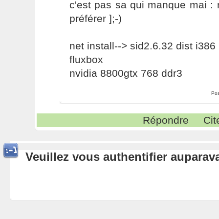
c'est pas sa qui manque mai : 
préférer ];-)
net install--> sid2.6.32 dist i386
fluxbox
nvidia 8800gtx 768 ddr3
Pos
Répondre
Cit
Veuillez vous authentifier aupara